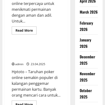
April 2026
online terpercaya untuk
menikmati permainan
March 2026
dengan aman dan adil.
Untuk...
February
2026
Read
Read More
more
Poker Online
about
January
Situs
Roulette
2026
Online
Taruhan Poker Online Populer:
Terpercaya
Tips dan Strategi Menang untuk
2025:
December
Temukan
Pemain Pemula
Pengalaman
2025
Bermain
admin
23.04.2025
Terbaik
Anda!
Hptoto – Taruhan poker
November
online semakin populer di
2025
kalangan penggemar
permainan kartu. Banyak
October
orang mencari cara untuk...
2025
Read
Read More