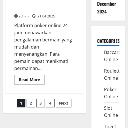
Nikmati Permainan Sepanjang
Lengkap:
December
Menangkan
Hari!
Permainan
2024
dengan
admin
21.04.2025
Kemudahan
dan
Platform poker online 24
Kenyamanan
jam menawarkan
pengalaman bermain yang
CATEGORIES
mudah dan
Baccarat
menyenangkan. Para
Online
pemain dapat menikmati
permainan...
Roulette
Online
Read
Read More
more
about
Poker
Platform
Poker
Online
Online
Posts
1
2
3
4
Next
24
Jam:
Slot
Nikmati
pagination
Online
Permainan
Sepanjang
Hari!
Togel