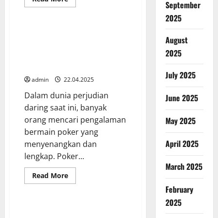
September
more
Poker Online
about
2025
Taruhan
Poker
Online
Poker Online Dengan Fitur
August
Populer:
Lengkap: Menangkan Permainan
Tips
2025
dan
dengan Kemudahan dan
Strategi
Kenyamanan
Menang
untuk
July 2025
admin
22.04.2025
Pemain
Pemula
Dalam dunia perjudian
June 2025
daring saat ini, banyak
orang mencari pengalaman
May 2025
bermain poker yang
April 2025
menyenangkan dan
lengkap. Poker...
March 2025
Read
Read More
more
Poker Online
February
about
Poker
2025
Online
Dengan
Platform Poker Online 24 Jam:
Fitur