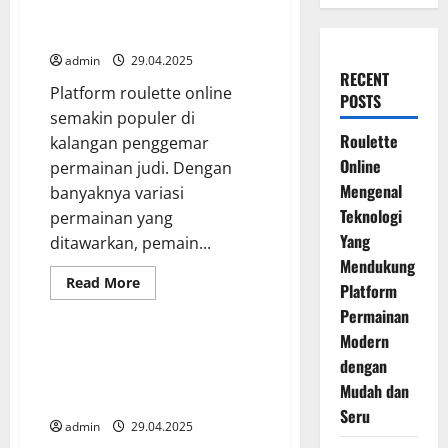
dengan Variasi Permainan yang
Menarik untuk Pecinta Judi
admin
29.04.2025
RECENT
Platform roulette online
POSTS
semakin populer di
Roulette
kalangan penggemar
Online
permainan judi. Dengan
Mengenal
banyaknya variasi
Teknologi
permainan yang
Yang
ditawarkan, pemain...
Mendukung
Read
Read More
Platform
more
Roulette Online
about
Permainan
Platform
Roulette
Modern
Online
Daftar Roulette Online Cepat
dengan
dengan
dan Mudah: Temukan Cara
Variasi
Mudah dan
Permainan
Bergabung
yang
Seru
Menarik
admin
29.04.2025
untuk