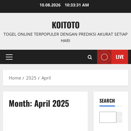
Skip
10.08.2026
10:33:33 AM
to
content
KOITOTO
TOGEL ONLINE TERPOPULER DENGAN PREDIKSI AKURAT SETIAP
HARI
LIVE
Primary
Menu
Home
2025
April
Month:
April 2025
SEARCH
Roulette Online
Search
Platform Roulette Online