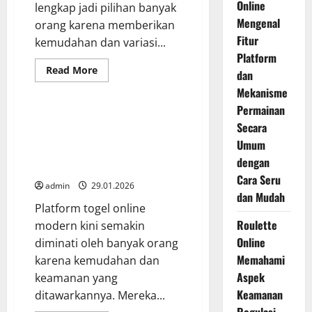
Online
lengkap jadi pilihan banyak
Mengenal
orang karena memberikan
Fitur
kemudahan dan variasi...
Platform
Read
Read More
dan
more
Togel Online
about
Mekanisme
Togel
Online
Permainan
Favorit
Platform Togel Online Modern
Secara
Player
dengan Server Super Stabil
dengan
Umum
Pasaran
untuk Pengalaman Bermain
Global
dengan
Tanpa Gangguan
Lengkap
dan
Cara Seru
admin
29.01.2026
Cara
dan Mudah
Menang
Mudah
Platform togel online
Roulette
modern kini semakin
Online
diminati oleh banyak orang
Memahami
karena kemudahan dan
Aspek
keamanan yang
Keamanan
ditawarkannya. Mereka...