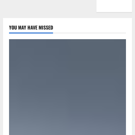
YOU MAY HAVE MISSED