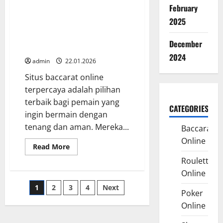
Premium
Situs Baccarat Online
February
Dengan
Terpercaya Dengan Sistem Fair
Statistik
2025
Permainan
Play Digital untuk Pengalaman
Terverifikasi
Bermain yang Aman dan
Untuk
December
Pengalaman
Menyenangkan
Seru
2024
dan
admin
22.01.2026
Andal
Situs baccarat online
terpercaya adalah pilihan
terbaik bagi pemain yang
CATEGORIES
ingin bermain dengan
tenang dan aman. Mereka...
Baccarat
Online
Read
Read More
more
about
Roulette
Situs
Online
Baccarat
Online
Posts
1
2
3
4
Next
Terpercaya
Poker
Dengan
Sistem
pagination
Online
Fair
Play
Digital