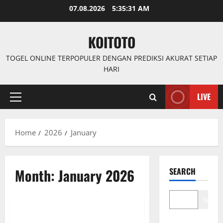
Skip
07.08.2026
5:35:32 AM
to
content
KOITOTO
TOGEL ONLINE TERPOPULER DENGAN PREDIKSI AKURAT SETIAP
HARI
LIVE
Primary
Menu
Home
2026
January
Month:
January 2026
SEARCH
Togel Online
Search
Situs Togel Online Elite dengan