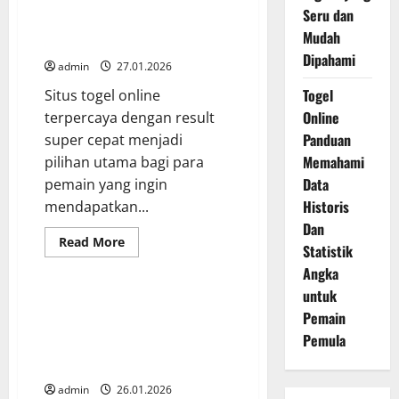
dengan Result Super Cepat
Statistik
Seru dan
Angka
Untuk Pengalaman Bermain
Terperinci
Mudah
Terbaik
untuk
Menang
Dipahami
admin
27.01.2026
Lebih
Mudah
Togel
Situs togel online
Online
terpercaya dengan result
Panduan
super cepat menjadi
Memahami
pilihan utama bagi para
Data
pemain yang ingin
Historis
mendapatkan...
Dan
Read
Read More
Statistik
more
Togel Online
about
Angka
Situs
Togel
untuk
Online
Togel Online Terdepan dengan
Terpercaya
Pemain
Sistem Fair Play Digital untuk
dengan
Pemula
Result
Pengalaman Bermain Aman dan
Super
Seru
Cepat
Untuk
admin
26.01.2026
Pengalaman