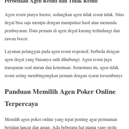
Perbedaan Agen Resmi dan Tidak Resmi
Agen resmi punya lisensi, sedangkan agen tidak resmi tidak. Situs
ilegal bisa saja menipu dengan manipulasi hasil atau menunda
pembayaran. Data pemain di agen ilegal kurang terlindungi dan
rawan bocor.
Layanan pelanggan pada agen resmi responsif, berbeda dengan
agen ilegal yang biasanya sulit dihubungi. Agen resmi juga
transparan soal aturan dan ketentuan. Sementara itu, agen tidak
resmi sering membingungkan pemain dengan syarat tersembunyi.
Panduan Memilih Agen Poker Online
Terpercaya
Memilih agen poker online yang tepat penting agar permainan
berjalan lancar dan aman. Ada beberapa hal utama yang perlu