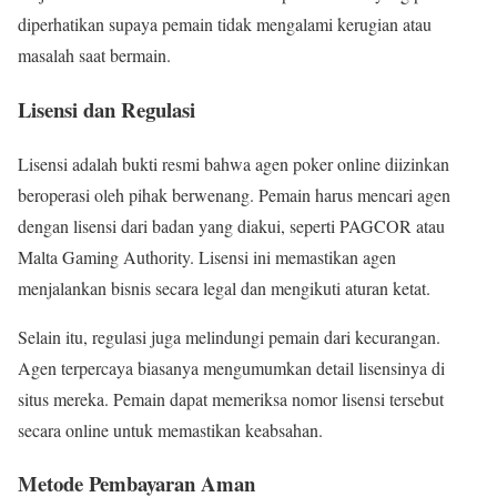
diperhatikan supaya pemain tidak mengalami kerugian atau
masalah saat bermain.
Lisensi dan Regulasi
Lisensi adalah bukti resmi bahwa agen poker online diizinkan
beroperasi oleh pihak berwenang. Pemain harus mencari agen
dengan lisensi dari badan yang diakui, seperti PAGCOR atau
Malta Gaming Authority. Lisensi ini memastikan agen
menjalankan bisnis secara legal dan mengikuti aturan ketat.
Selain itu, regulasi juga melindungi pemain dari kecurangan.
Agen terpercaya biasanya mengumumkan detail lisensinya di
situs mereka. Pemain dapat memeriksa nomor lisensi tersebut
secara online untuk memastikan keabsahan.
Metode Pembayaran Aman