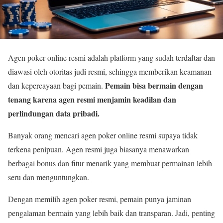
Agen poker online resmi adalah platform yang sudah terdaftar dan
diawasi oleh otoritas judi resmi, sehingga memberikan keamanan
Pemain bisa bermain dengan
dan kepercayaan bagi pemain.
tenang karena agen resmi menjamin keadilan dan
perlindungan data pribadi.
Banyak orang mencari agen poker online resmi supaya tidak
terkena penipuan. Agen resmi juga biasanya menawarkan
berbagai bonus dan fitur menarik yang membuat permainan lebih
seru dan menguntungkan.
Dengan memilih agen poker resmi, pemain punya jaminan
pengalaman bermain yang lebih baik dan transparan. Jadi, penting