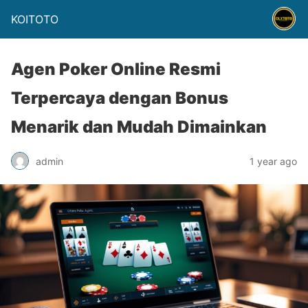
KOITOTO
Agen Poker Online Resmi
Terpercaya dengan Bonus
Menarik dan Mudah Dimainkan
admin
1 year ago