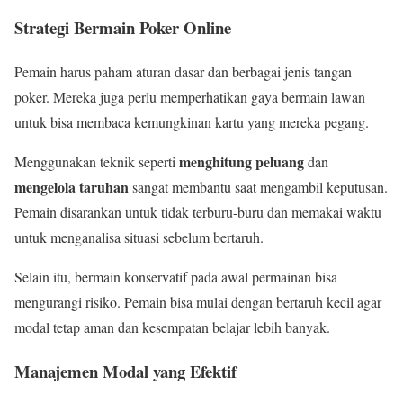
Strategi Bermain Poker Online
Pemain harus paham aturan dasar dan berbagai jenis tangan
poker. Mereka juga perlu memperhatikan gaya bermain lawan
untuk bisa membaca kemungkinan kartu yang mereka pegang.
menghitung peluang
Menggunakan teknik seperti
dan
mengelola taruhan
sangat membantu saat mengambil keputusan.
Pemain disarankan untuk tidak terburu-buru dan memakai waktu
untuk menganalisa situasi sebelum bertaruh.
Selain itu, bermain konservatif pada awal permainan bisa
mengurangi risiko. Pemain bisa mulai dengan bertaruh kecil agar
modal tetap aman dan kesempatan belajar lebih banyak.
Manajemen Modal yang Efektif