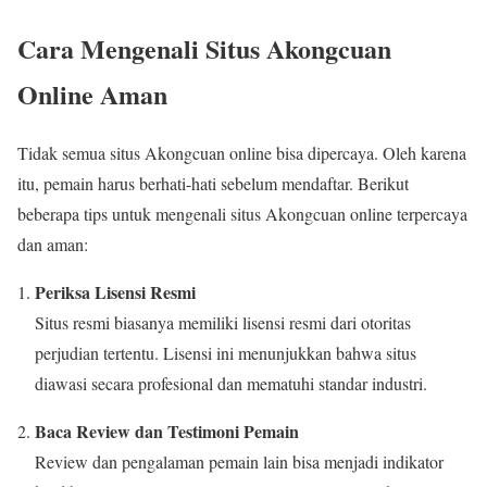
Cara Mengenali Situs Akongcuan
Online Aman
Tidak semua situs Akongcuan online bisa dipercaya. Oleh karena
itu, pemain harus berhati-hati sebelum mendaftar. Berikut
beberapa tips untuk mengenali situs Akongcuan online terpercaya
dan aman:
Periksa Lisensi Resmi
Situs resmi biasanya memiliki lisensi resmi dari otoritas
perjudian tertentu. Lisensi ini menunjukkan bahwa situs
diawasi secara profesional dan mematuhi standar industri.
Baca Review dan Testimoni Pemain
Review dan pengalaman pemain lain bisa menjadi indikator