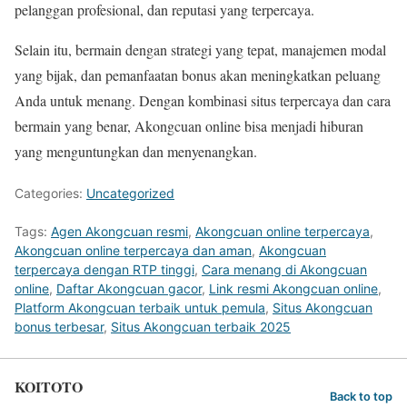
pelanggan profesional, dan reputasi yang terpercaya.
Selain itu, bermain dengan strategi yang tepat, manajemen modal
yang bijak, dan pemanfaatan bonus akan meningkatkan peluang
Anda untuk menang. Dengan kombinasi situs terpercaya dan cara
bermain yang benar, Akongcuan online bisa menjadi hiburan
yang menguntungkan dan menyenangkan.
Categories:
Uncategorized
Tags:
Agen Akongcuan resmi
,
Akongcuan online terpercaya
,
Akongcuan online terpercaya dan aman
,
Akongcuan
terpercaya dengan RTP tinggi
,
Cara menang di Akongcuan
online
,
Daftar Akongcuan gacor
,
Link resmi Akongcuan online
,
Platform Akongcuan terbaik untuk pemula
,
Situs Akongcuan
bonus terbesar
,
Situs Akongcuan terbaik 2025
KOITOTO
Back to top