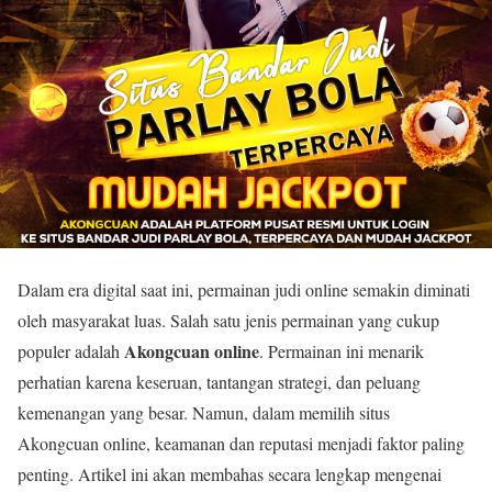
Dalam era digital saat ini, permainan judi online semakin diminati
oleh masyarakat luas. Salah satu jenis permainan yang cukup
Akongcuan online
populer adalah
. Permainan ini menarik
perhatian karena keseruan, tantangan strategi, dan peluang
kemenangan yang besar. Namun, dalam memilih situs
Akongcuan online, keamanan dan reputasi menjadi faktor paling
penting. Artikel ini akan membahas secara lengkap mengenai