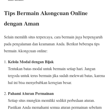
Tips Bermain Akongcuan Online
dengan Aman
Selain memilih situs terpercaya, cara bermain juga berpengaruh
pada pengalaman dan keamanan Anda. Berikut beberapa tips
bermain Akongcuan online:
Kelola Modal dengan Bijak
Tentukan batas modal untuk bermain setiap hari. Jangan
tergoda untuk terus bermain jika sudah melewati batas, karena
hal ini bisa menyebabkan kerugian besar.
Pahami Aturan Permainan
Setiap situs mungkin memiliki sedikit perbedaan aturan.
Pastikan Anda memahami semua aturan permainan sebelum