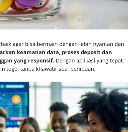
erbaik agar bisa bermain dengan lebih nyaman dan
warkan keamanan data, proses deposit dan
ggan yang responsif.
Dengan aplikasi yang tepat,
 togel tanpa khawatir soal penipuan.