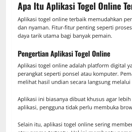
Apa Itu Aplikasi Togel Online Te
Aplikasi togel online terbaik memudahkan p
dan nyaman. Fitur-fitur penting seperti pros
daya tarik utama bagi banyak pemain.
Pengertian Aplikasi Togel Online
Aplikasi togel online adalah platform digita
perangkat seperti ponsel atau komputer. Pe
melihat hasil undian secara langsung melalui 
Aplikasi ini biasanya dibuat khusus agar leb
aplikasi, pengguna tidak perlu membuka brows
Selain itu, aplikasi togel online sering memb