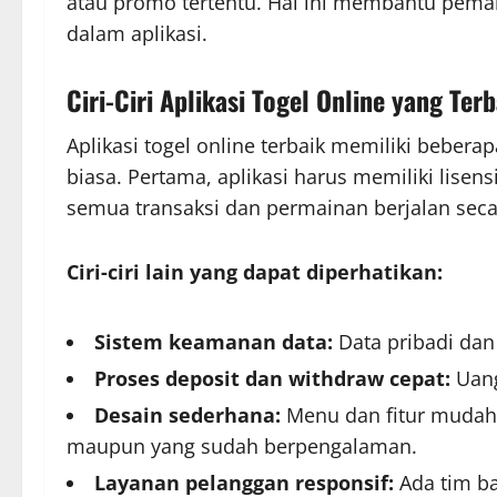
atau promo tertentu. Hal ini membantu pemain
dalam aplikasi.
Ciri-Ciri Aplikasi Togel Online yang Terb
Aplikasi togel online terbaik memiliki beber
biasa. Pertama, aplikasi harus memiliki lisens
semua transaksi dan permainan berjalan secar
Ciri-ciri lain yang dapat diperhatikan:
Sistem keamanan data:
Data pribadi dan
Proses deposit dan withdraw cepat:
Uang
Desain sederhana:
Menu dan fitur mudah
maupun yang sudah berpengalaman.
Layanan pelanggan responsif:
Ada tim b