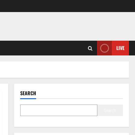
LIVE
SEARCH
Search