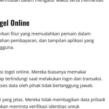
mempermudah dalam mengatur waktu serta memantau
gel Online
awarkan fitur yang memudahkan pemain dalam
han pembayaran, dan tampilan aplikasi yang
ngguna.
si togel online. Mereka biasanya memakai
ap terlindungi saat melakukan login dan transaksi.
s data oleh pihak tidak bertanggung jawab.
si yang jelas. Mereka tidak membagikan data pribadi
kan meminta verifikasi identitas untuk