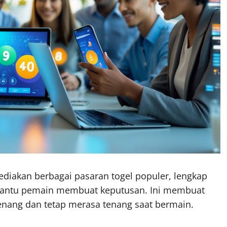
yediakan berbagai pasaran togel populer, lengkap
embantu pemain membuat keputusan. Ini membuat
nang dan tetap merasa tenang saat bermain.