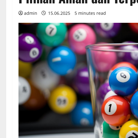
admin
15.06.2025
5 minutes read