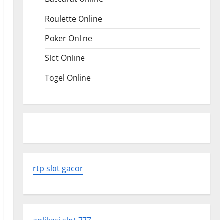
Roulette Online
Poker Online
Slot Online
Togel Online
rtp slot gacor