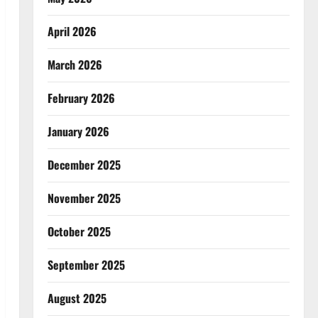
April 2026
March 2026
February 2026
January 2026
December 2025
November 2025
October 2025
September 2025
August 2025