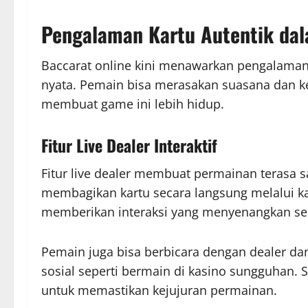
Pengalaman Kartu Autentik dal
Baccarat online kini menawarkan pengalaman
nyata. Pemain bisa merasakan suasana dan kea
membuat game ini lebih hidup.
Fitur Live Dealer Interaktif
Fitur live dealer membuat permainan terasa s
membagikan kartu secara langsung melalui ka
memberikan interaksi yang menyenangkan s
Pemain juga bisa berbicara dengan dealer da
sosial seperti bermain di kasino sungguhan. 
untuk memastikan kejujuran permainan.