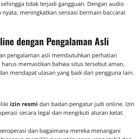
l sehingga tidak terjadi gangguan. Dengan audio
sa nyata, meningkatkan sensasi bermain baccarat
nline dengan Pengalaman Asli
kan pengalaman asli membutuhkan perhatian
n harus memastikan bahwa situs tersebut aman,
an mendapat ulasan yang baik dari pengguna lain.
liki
izin resmi
dari badan pengatur judi online. Izin
perasi secara legal dan mengikuti aturan ketat.
tus beroperasi dan bagaimana mereka menangani