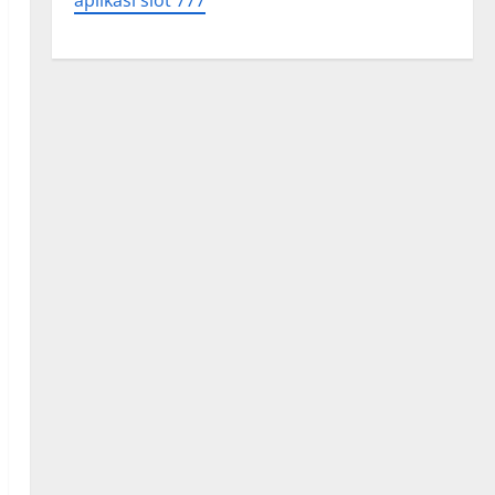
aplikasi slot 777