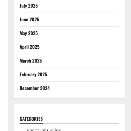
July 2025
June 2025
May 2025
April 2025
March 2025
February 2025
December 2024
CATEGORIES
Baccarat Online