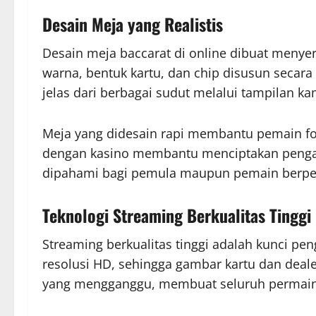
Desain Meja yang Realistis
Desain meja baccarat di online dibuat menyeru
warna, bentuk kartu, dan chip disusun secara 
jelas dari berbagai sudut melalui tampilan ka
Meja yang didesain rapi membantu pemain fo
dengan kasino membantu menciptakan penga
dipahami bagi pemula maupun pemain berp
Teknologi Streaming Berkualitas Tinggi
Streaming berkualitas tinggi adalah kunci pe
resolusi HD, sehingga gambar kartu dan dealer
yang mengganggu, membuat seluruh permaina