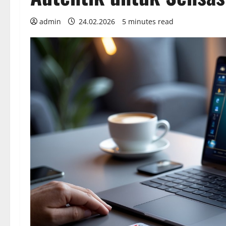
admin
24.02.2026
5 minutes read