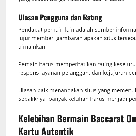
Ulasan Pengguna dan Rating
Pendapat pemain lain adalah sumber informasi
jujur memberi gambaran apakah situs terseb
dimainkan.
Pemain harus memperhatikan rating keselur
respons layanan pelanggan, dan kejujuran pe
Ulasan baik menandakan situs yang memenu
Sebaliknya, banyak keluhan harus menjadi pe
Kelebihan Bermain Baccarat On
Kartu Autentik