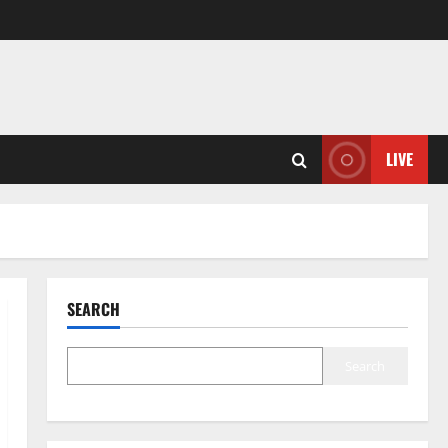
LIVE
SEARCH
Search