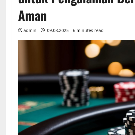
Aman
admin
09.08.2025
6 minutes read