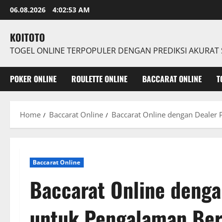
Skip
06.08.2026
4:02:55 AM
to
content
KOITOTO
TOGEL ONLINE TERPOPULER DENGAN PREDIKSI AKURAT S
POKER ONLINE
ROULETTE ONLINE
BACCARAT ONLINE
T
Home
Baccarat Online
Baccarat Online dengan Dealer
Baccarat Online
Baccarat Online denga
untuk Pengalaman Ber