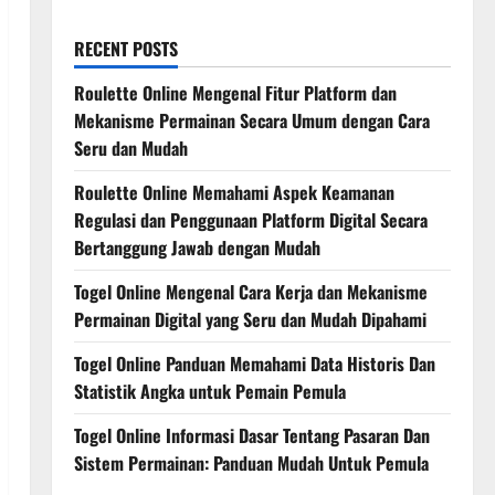
RECENT POSTS
Roulette Online Mengenal Fitur Platform dan
Mekanisme Permainan Secara Umum dengan Cara
Seru dan Mudah
Roulette Online Memahami Aspek Keamanan
Regulasi dan Penggunaan Platform Digital Secara
Bertanggung Jawab dengan Mudah
Togel Online Mengenal Cara Kerja dan Mekanisme
Permainan Digital yang Seru dan Mudah Dipahami
Togel Online Panduan Memahami Data Historis Dan
Statistik Angka untuk Pemain Pemula
Togel Online Informasi Dasar Tentang Pasaran Dan
Sistem Permainan: Panduan Mudah Untuk Pemula