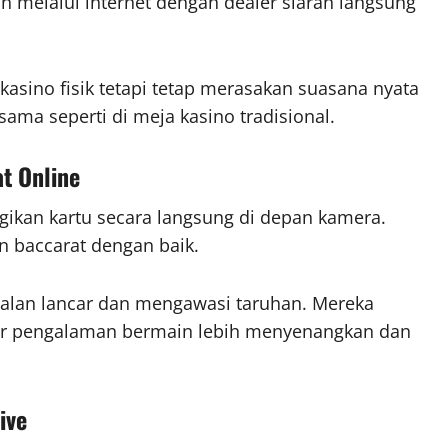
n melalui internet dengan dealer siaran langsung
kasino fisik tetapi tetap merasakan suasana nyata
ama seperti di meja kasino tradisional.
t Online
ikan kartu secara langsung di depan kamera.
 baccarat dengan baik.
jalan lancar dan mengawasi taruhan. Mereka
ar pengalaman bermain lebih menyenangkan dan
ive