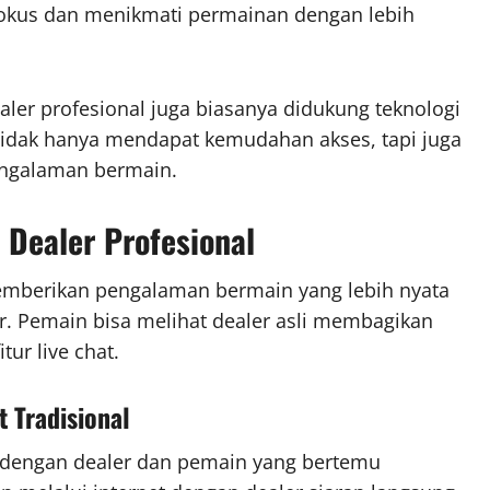
okus dan menikmati permainan dengan lebih
aler profesional juga biasanya didukung teknologi
n tidak hanya mendapat kemudahan akses, tapi juga
engalaman bermain.
 Dealer Profesional
memberikan pengalaman bermain yang lebih nyata
. Pemain bisa melihat dealer asli membagikan
tur live chat.
 Tradisional
ik dengan dealer dan pemain yang bertemu