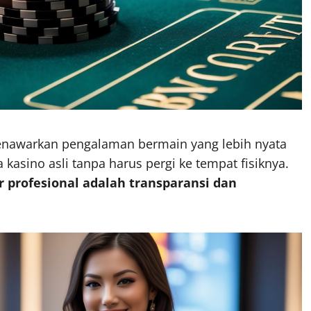
menawarkan pengalaman bermain yang lebih nyata
asino asli tanpa harus pergi ke tempat fisiknya.
profesional adalah transparansi dan