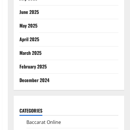
June 2025
May 2025
April 2025
March 2025
February 2025
December 2024
CATEGORIES
Baccarat Online