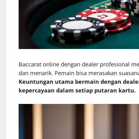
Baccarat online dengan dealer profesional 
dan menarik. Pemain bisa merasakan suasana k
Keuntungan utama bermain dengan dealer 
kepercayaan dalam setiap putaran kartu.