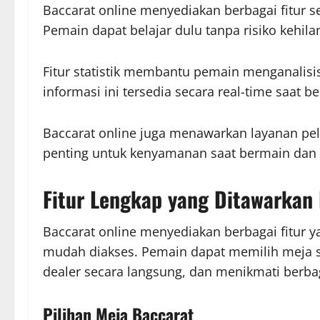
Baccarat online menyediakan berbagai fitur s
Pemain dapat belajar dulu tanpa risiko kehil
Fitur statistik membantu pemain menganalis
informasi ini tersedia secara real-time saat b
Baccarat online juga menawarkan layanan pela
penting untuk kenyamanan saat bermain dan
Fitur Lengkap yang Ditawarkan
Baccarat online menyediakan berbagai fitur
mudah diakses. Pemain dapat memilih meja se
dealer secara langsung, dan menikmati berbag
Pilihan Meja Baccarat