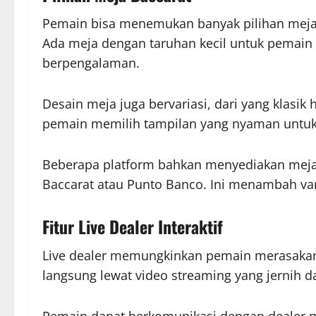
Pemain bisa menemukan banyak pilihan meja
Ada meja dengan taruhan kecil untuk pemain
berpengalaman.
Desain meja juga bervariasi, dari yang klasi
pemain memilih tampilan yang nyaman untuk
Beberapa platform bahkan menyediakan meja 
Baccarat atau Punto Banco. Ini menambah vari
Fitur Live Dealer Interaktif
Live dealer memungkinkan pemain merasakan 
langsung lewat video streaming yang jernih d