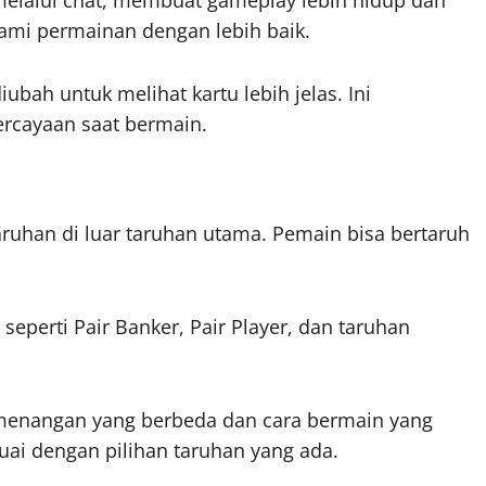
elalui chat, membuat gameplay lebih hidup dan
mi permainan dengan lebih baik.
ubah untuk melihat kartu lebih jelas. Ini
rcayaan saat bermain.
aruhan di luar taruhan utama. Pemain bisa bertaruh
seperti Pair Banker, Pair Player, dan taruhan
kemenangan yang berbeda dan cara bermain yang
suai dengan pilihan taruhan yang ada.