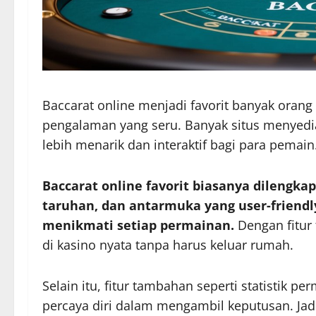
Baccarat online menjadi favorit banyak ora
pengalaman yang seru. Banyak situs menyedi
lebih menarik dan interaktif bagi para pemain
Baccarat online favorit biasanya dilengkapi
taruhan, dan antarmuka yang user-frien
menikmati setiap permainan.
Dengan fitur
di kasino nyata tanpa harus keluar rumah.
Selain itu, fitur tambahan seperti statistik
percaya diri dalam mengambil keputusan. Jadi,