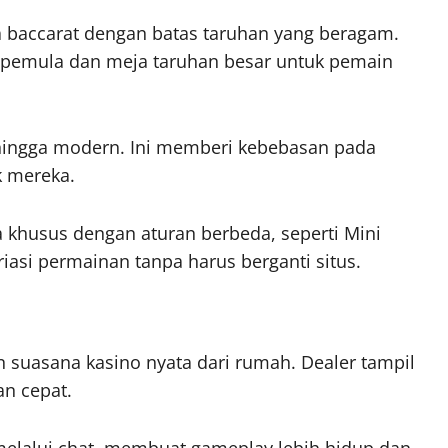
 baccarat dengan batas taruhan yang beragam.
 pemula dan meja taruhan besar untuk pemain
k hingga modern. Ini memberi kebebasan pada
 mereka.
khusus dengan aturan berbeda, seperti Mini
asi permainan tanpa harus berganti situs.
suasana kasino nyata dari rumah. Dealer tampil
an cepat.