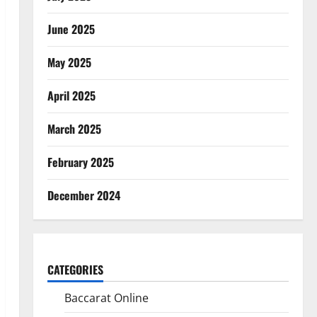
June 2025
May 2025
April 2025
March 2025
February 2025
December 2024
CATEGORIES
Baccarat Online