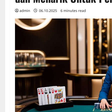
admin
06.10.2025
6 minutes read