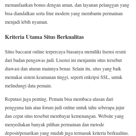
memanfaatkan bonus dengan aman, dan layanan pelanggan yang
bisa diandalkan serta fitur modern yang membantu permainan
menjadi lebih nyaman.
Kriteria Utama Situs Berkualitas
Situs baccarat online terpercaya biasanya memiliki lisensi resmi
dari badan pengawas judi. Lisensi ini menjamin situs tersebut
diawasi dan aturan mainnya benar. Selain itu, situs yang baik
memakai sistem keamanan tinggi, seperti enkripsi SSL, untuk
melindungi data pemain.
Reputasi juga penting. Pemain bisa membaca ulasan dari
pengguna lain atau forum judi online untuk tahu seberapa jujur
dan cepat situs tersebut membayar kemenangan. Website yang
menyediakan banyak pilihan permainan dan metode
deposit/penarikan yang mudah juga termasuk kriteria berkualitas.