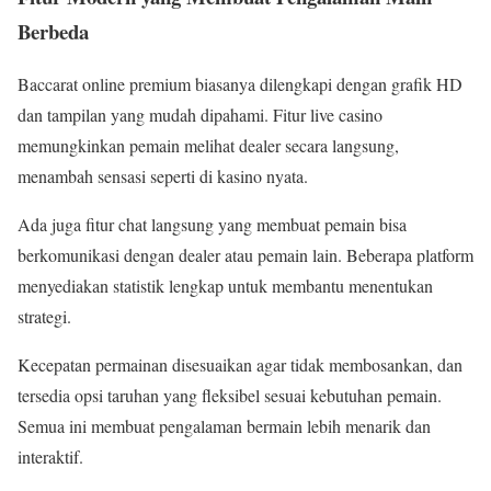
Berbeda
Baccarat online premium biasanya dilengkapi dengan grafik HD
dan tampilan yang mudah dipahami. Fitur live casino
memungkinkan pemain melihat dealer secara langsung,
menambah sensasi seperti di kasino nyata.
Ada juga fitur chat langsung yang membuat pemain bisa
berkomunikasi dengan dealer atau pemain lain. Beberapa platform
menyediakan statistik lengkap untuk membantu menentukan
strategi.
Kecepatan permainan disesuaikan agar tidak membosankan, dan
tersedia opsi taruhan yang fleksibel sesuai kebutuhan pemain.
Semua ini membuat pengalaman bermain lebih menarik dan
interaktif.