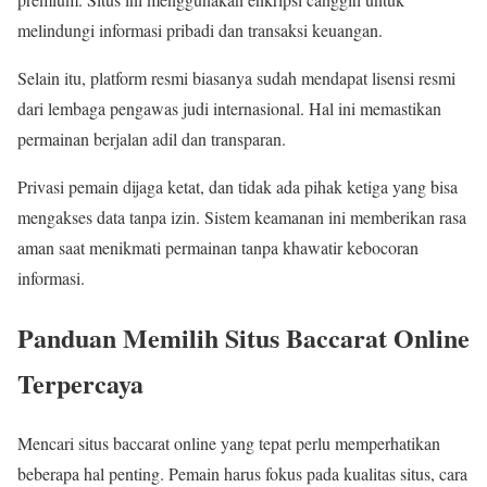
melindungi informasi pribadi dan transaksi keuangan.
Selain itu, platform resmi biasanya sudah mendapat lisensi resmi
dari lembaga pengawas judi internasional. Hal ini memastikan
permainan berjalan adil dan transparan.
Privasi pemain dijaga ketat, dan tidak ada pihak ketiga yang bisa
mengakses data tanpa izin. Sistem keamanan ini memberikan rasa
aman saat menikmati permainan tanpa khawatir kebocoran
informasi.
Panduan Memilih Situs Baccarat Online
Terpercaya
Mencari situs baccarat online yang tepat perlu memperhatikan
beberapa hal penting. Pemain harus fokus pada kualitas situs, cara