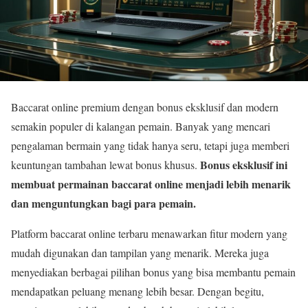
Baccarat online premium dengan bonus eksklusif dan modern
semakin populer di kalangan pemain. Banyak yang mencari
pengalaman bermain yang tidak hanya seru, tetapi juga memberi
Bonus eksklusif ini
keuntungan tambahan lewat bonus khusus.
membuat permainan baccarat online menjadi lebih menarik
dan menguntungkan bagi para pemain.
Platform baccarat online terbaru menawarkan fitur modern yang
mudah digunakan dan tampilan yang menarik. Mereka juga
menyediakan berbagai pilihan bonus yang bisa membantu pemain
mendapatkan peluang menang lebih besar. Dengan begitu,