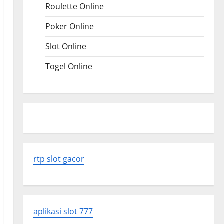
Roulette Online
Poker Online
Slot Online
Togel Online
rtp slot gacor
aplikasi slot 777