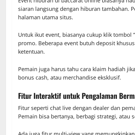
Event hiburan di baccarat online biasanya ha
siaran langsung dengan hiburan tambahan. Pe
halaman utama situs.
Untuk ikut event, biasanya cukup klik tombol “
promo. Beberapa event butuh deposit khusus 
ketentuan.
Pemain juga harus tahu cara klaim hadiah ji
bonus cash, atau merchandise eksklusif.
Fitur Interaktif untuk Pengalaman Berm
Fitur seperti chat live dengan dealer dan p
Pemain bisa bertanya, berbagi strategi, atau
Ada juga fitur multi-view yang memungkinkan