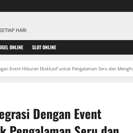
ETIAP HARI
OGEL ONLINE
SLOT ONLINE
engan Event Hiburan Eksklusif untuk Pengalaman Seru dan Mengh
tegrasi Dengan Event
uk Pengalaman Seru dan