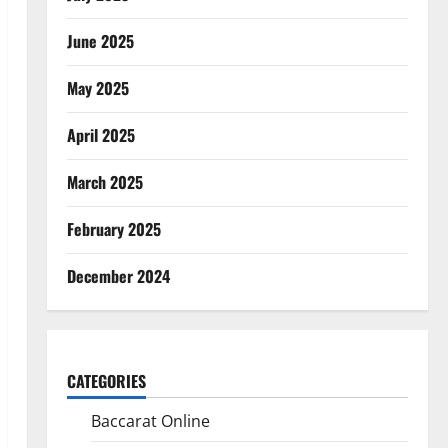
June 2025
May 2025
April 2025
March 2025
February 2025
December 2024
CATEGORIES
Baccarat Online