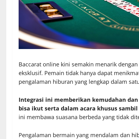
Baccarat online kini semakin menarik dengan
eksklusif. Pemain tidak hanya dapat menikmat
pengalaman hiburan yang lengkap dalam satu
Integrasi ini memberikan kemudahan dan 
bisa ikut serta dalam acara khusus sambil
ini membawa suasana berbeda yang tidak dit
Pengalaman bermain yang mendalam dan hib