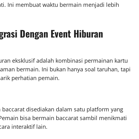
nati. Ini membuat waktu bermain menjadi lebih
egrasi Dengan Event Hiburan
buran eksklusif adalah kombinasi permainan kartu
an bermain. Ini bukan hanya soal taruhan, tapi
arik perhatian pemain.
an baccarat disediakan dalam satu platform yang
 Pemain bisa bermain baccarat sambil menikmati
ara interaktif lain.