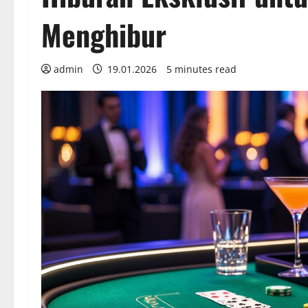
Menghibur
admin
19.01.2026
5 minutes read