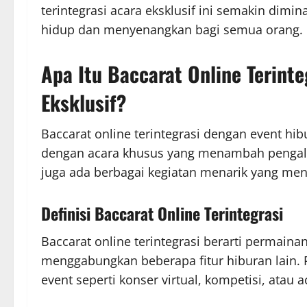
terintegrasi acara eksklusif ini semakin dimi
hidup dan menyenangkan bagi semua orang.
Apa Itu Baccarat Online Terint
Eksklusif?
Baccarat online terintegrasi dengan event hi
dengan acara khusus yang menambah pengalam
juga ada berbagai kegiatan menarik yang men
Definisi Baccarat Online Terintegrasi
Baccarat online terintegrasi berarti permain
menggabungkan beberapa fitur hiburan lain.
event seperti konser virtual, kompetisi, atau ac