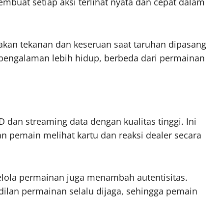
mbuat setiap aksi terlihat nyata dan cepat dalam
kan tekanan dan keseruan saat taruhan dipasang
t pengalaman lebih hidup, berbeda dari permainan
dan streaming data dengan kualitas tinggi. Ini
 pemain melihat kartu dan reaksi dealer secara
lola permainan juga menambah autentisitas.
dilan permainan selalu dijaga, sehingga pemain