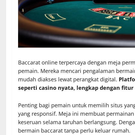
Baccarat online terpercaya dengan meja perma
pemain. Mereka mencari pengalaman bermain 
mudah diakses lewat perangkat digital.
Platf
seperti casino nyata, lengkap dengan fitur 
Penting bagi pemain untuk memilih situs yang
yang responsif. Meja ini membuat permainan 
keseruan selama taruhan berlangsung. Dengan 
bermain baccarat tanpa perlu keluar rumah.