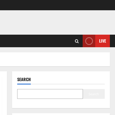
LIVE
SEARCH
Search