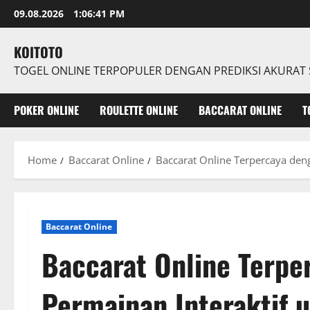
Skip
09.08.2026
1:06:42 PM
to
content
KOITOTO
TOGEL ONLINE TERPOPULER DENGAN PREDIKSI AKURAT S
POKER ONLINE
ROULETTE ONLINE
BACCARAT ONLINE
T
Home
Baccarat Online
Baccarat Online Terpercaya den
Baccarat Online
Baccarat Online Terpe
Permainan Interaktif 