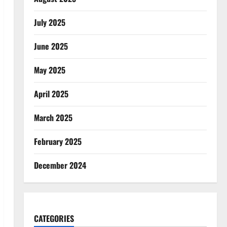
July 2025
June 2025
May 2025
April 2025
March 2025
February 2025
December 2024
CATEGORIES