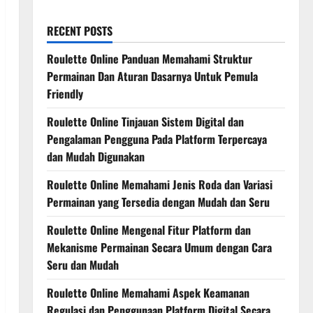
RECENT POSTS
Roulette Online Panduan Memahami Struktur
Permainan Dan Aturan Dasarnya Untuk Pemula
Friendly
Roulette Online Tinjauan Sistem Digital dan
Pengalaman Pengguna Pada Platform Terpercaya
dan Mudah Digunakan
Roulette Online Memahami Jenis Roda dan Variasi
Permainan yang Tersedia dengan Mudah dan Seru
Roulette Online Mengenal Fitur Platform dan
Mekanisme Permainan Secara Umum dengan Cara
Seru dan Mudah
Roulette Online Memahami Aspek Keamanan
Regulasi dan Penggunaan Platform Digital Secara