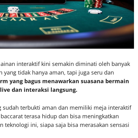
inan interaktif kini semakin diminati oleh banyak
yang tidak hanya aman, tapi juga seru dan
orm yang bagus menawarkan suasana bermain
live dan interaksi langsung.
 sudah terbukti aman dan memiliki meja interaktif
baccarat terasa hidup dan bisa meningkatkan
teknologi ini, siapa saja bisa merasakan sensasi