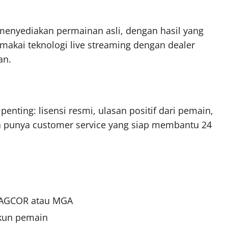
g menyediakan permainan asli, dengan hasil yang
makai teknologi live streaming dengan dealer
an.
penting: lisensi resmi, ulasan positif dari pemain,
uga punya customer service yang siap membantu 24
i PAGCOR atau MGA
akun pemain