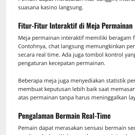
suasana kasino langsung.
Fitur-Fitur Interaktif di Meja Permainan
Meja permainan interaktif memiliki beragam f
Contohnya, chat langsung memungkinkan pem
secara real time. Ada juga tombol kontrol y
pengaturan kecepatan permainan.
Beberapa meja juga menyediakan statistik p
membuat keputusan lebih baik saat memasang
atas permainan tanpa harus meninggalkan lay
Pengalaman Bermain Real-Time
Pemain dapat merasakan sensasi bermain se