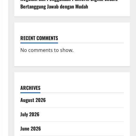
Bertanggung Jawab dengan Mudah
RECENT COMMENTS
No comments to show.
ARCHIVES
August 2026
July 2026
June 2026