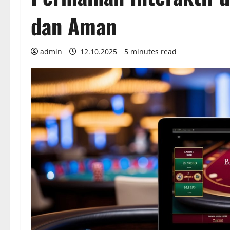
dan Aman
admin
12.10.2025
5 minutes read