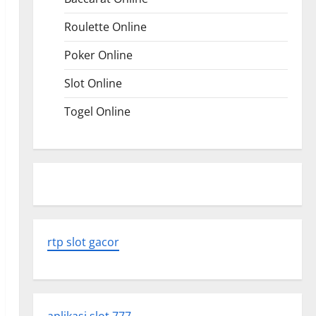
Roulette Online
Poker Online
Slot Online
Togel Online
rtp slot gacor