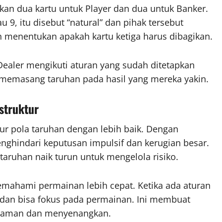
an dua kartu untuk Player dan dua untuk Banker.
au 9, itu disebut “natural” dan pihak tersebut
n menentukan apakah kartu ketiga harus dibagikan.
 Dealer mengikuti aturan yang sudah ditetapkan
memasang taruhan pada hasil yang mereka yakin.
struktur
r pola taruhan dengan lebih baik. Dengan
nghindari keputusan impulsif dan kerugian besar.
ruhan naik turun untuk mengelola risiko.
mahami permainan lebih cepat. Ketika ada aturan
g dan bisa fokus pada permainan. Ini membuat
nyaman dan menyenangkan.