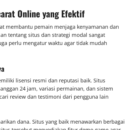
rat Online yang Efektif
epat membantu pemain menjaga kenyamanan dan
an tentang situs dan strategi modal sangat
uga perlu mengatur waktu agar tidak mudah
ya
iliki lisensi resmi dan reputasi baik. Situs
anggan 24 jam, variasi permainan, dan sistem
ri review dan testimoni dari pengguna lain
narikan dana. Situs yang baik menawarkan berbagai
 situs tersebut menyediakan fitur demo game agar