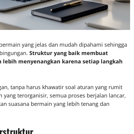
a bermain yang jelas dan mudah dipahami sehingga
ebingungan.
Struktur yang baik membuat
 lebih menyenangkan karena setiap langkah
an, tanpa harus khawatir soal aturan yang rumit
 yang terorganisir, semua proses berjalan lancar,
akan suasana bermain yang lebih tenang dan
rstruktur