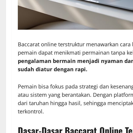
Baccarat online terstruktur menawarkan car
pemain dapat menikmati permainan tanpa k
pengalaman bermain menjadi nyaman dan
sudah diatur dengan rapi.
Pemain bisa fokus pada strategi dan kesenang
atau sistem yang berantakan. Dengan platform
dari taruhan hingga hasil, sehingga mencipt
terkontrol.
Dasar-Dasar Baccarat Online Te