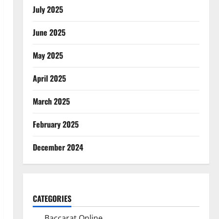
July 2025
June 2025
May 2025
April 2025
March 2025
February 2025
December 2024
CATEGORIES
Baccarat Online