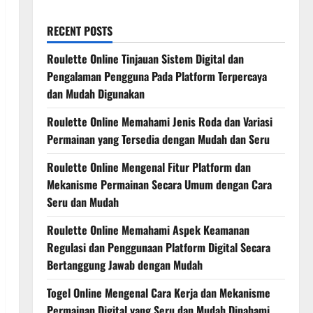
RECENT POSTS
Roulette Online Tinjauan Sistem Digital dan
Pengalaman Pengguna Pada Platform Terpercaya
dan Mudah Digunakan
Roulette Online Memahami Jenis Roda dan Variasi
Permainan yang Tersedia dengan Mudah dan Seru
Roulette Online Mengenal Fitur Platform dan
Mekanisme Permainan Secara Umum dengan Cara
Seru dan Mudah
Roulette Online Memahami Aspek Keamanan
Regulasi dan Penggunaan Platform Digital Secara
Bertanggung Jawab dengan Mudah
Togel Online Mengenal Cara Kerja dan Mekanisme
Permainan Digital yang Seru dan Mudah Dipahami