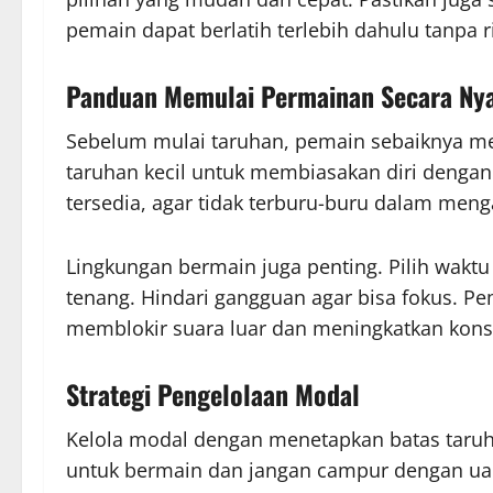
pemain dapat berlatih terlebih dahulu tanpa r
Panduan Memulai Permainan Secara N
Sebelum mulai taruhan, pemain sebaiknya me
taruhan kecil untuk membiasakan diri dengan 
tersedia, agar tidak terburu-buru dalam men
Lingkungan bermain juga penting. Pilih waktu
tenang. Hindari gangguan agar bisa fokus. 
memblokir suara luar dan meningkatkan konse
Strategi Pengelolaan Modal
Kelola modal dengan menetapkan batas taruha
untuk bermain dan jangan campur dengan uan