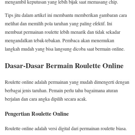
mengambil keputusan yang lebih bijak saat memasang chip.
Tips jitu dalam artikel ini membantu memberikan gambaran cara
melihat dan memilih pola taruhan yang paling efektif. Ini
membuat permainan roulette lebih menarik dan tidak sekadar
mengandalkan tebak-tebakan. Pembaca akan menemukan
langkah mudah yang bisa langsung dicoba saat bermain online.
Dasar-Dasar Bermain Roulette Online
Roulette online adalah permainan yang mudah dimengerti dengan
berbagai jenis taruhan. Pemain perlu tahu bagaimana aturan
berjalan dan cara angka dipilih secara acak.
Pengertian Roulette Online
Roulette online adalah versi digital dari permainan roulette biasa.