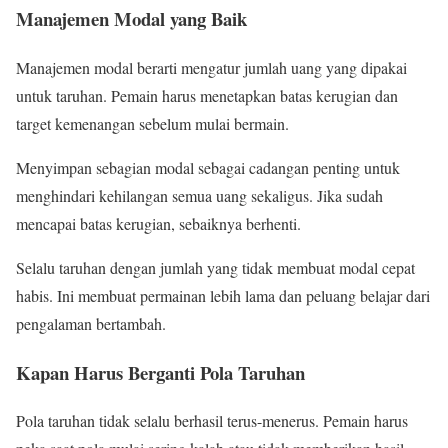
Manajemen Modal yang Baik
Manajemen modal berarti mengatur jumlah uang yang dipakai
untuk taruhan. Pemain harus menetapkan batas kerugian dan
target kemenangan sebelum mulai bermain.
Menyimpan sebagian modal sebagai cadangan penting untuk
menghindari kehilangan semua uang sekaligus. Jika sudah
mencapai batas kerugian, sebaiknya berhenti.
Selalu taruhan dengan jumlah yang tidak membuat modal cepat
habis. Ini membuat permainan lebih lama dan peluang belajar dari
pengalaman bertambah.
Kapan Harus Berganti Pola Taruhan
Pola taruhan tidak selalu berhasil terus-menerus. Pemain harus