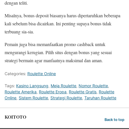
dengan teliti.
Misalnya, bonus deposit biasanya harus dipertaruhkan beberapa
kali sebelum bisa dicairkan. Ini penting supaya bonus tidak
terbuang sia-sia.
Pemain juga bisa memanfaatkan promo cashback untuk
mengurangi kerugian. Pilih situs dengan bonus yang sesuai
strategi bermain agar manfaatnya maksimal dan aman.
Categories:
Roulette Online
Tags:
Kasino Langsung
,
Meja Roulette
,
Nomor Roulette
,
Roulette Amerika
,
Roulette Eropa
,
Roulette Gratis
,
Roulette
Online
,
Sistem Roulette
,
Strategi Roulette
,
Taruhan Roulette
KOITOTO
Back to top