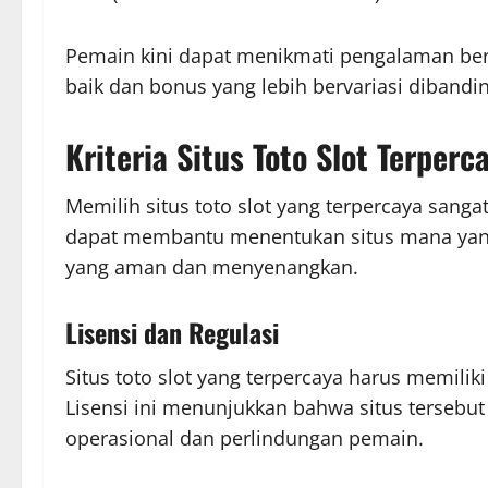
Pemain kini dapat menikmati pengalaman berm
baik dan bonus yang lebih bervariasi diband
Kriteria Situs Toto Slot Terperc
Memilih situs toto slot yang terpercaya sanga
dapat membantu menentukan situs mana yan
yang aman dan menyenangkan.
Lisensi dan Regulasi
Situs toto slot yang terpercaya harus memiliki
Lisensi ini menunjukkan bahwa situs tersebu
operasional dan perlindungan pemain.