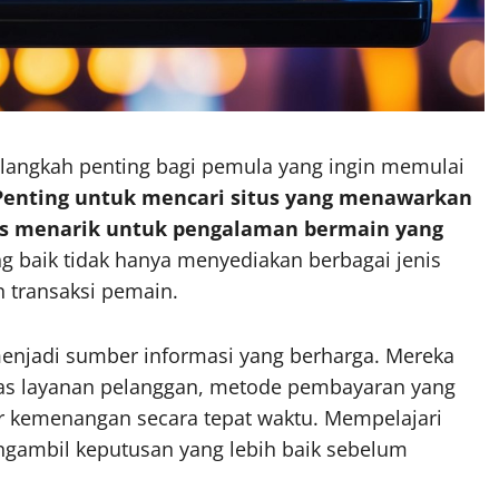
n langkah penting bagi pemula yang ingin memulai
Penting untuk mencari situs yang menawarkan
onus menarik untuk pengalaman bermain yang
g baik tidak hanya menyediakan berbagai jenis
n transaksi pemain.
menjadi sumber informasi yang berharga. Mereka
as layanan pelanggan, metode pembayaran yang
r kemenangan secara tepat waktu. Mempelajari
gambil keputusan yang lebih baik sebelum