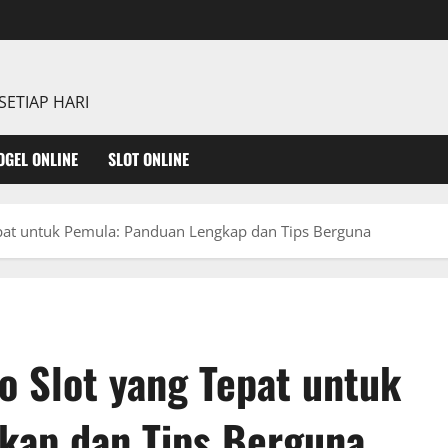
ETIAP HARI
OGEL ONLINE
SLOT ONLINE
epat untuk Pemula: Panduan Lengkap dan Tips Berguna
o Slot yang Tepat untuk
kap dan Tips Berguna