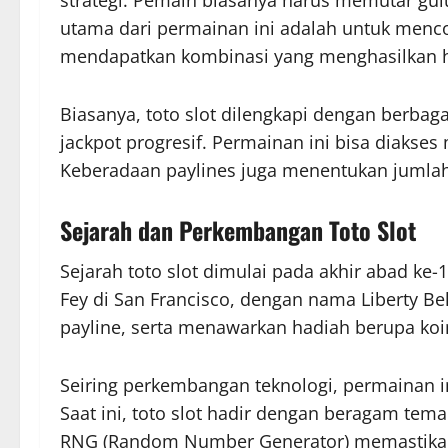
strategi. Pemain biasanya harus memutar gulu
utama dari permainan ini adalah untuk menc
mendapatkan kombinasi yang menghasilkan 
Biasanya, toto slot dilengkapi dengan berbagai
jackpot progresif. Permainan ini bisa diakses m
Keberadaan paylines juga menentukan jumla
Sejarah dan Perkembangan Toto Slot
Sejarah toto slot dimulai pada akhir abad ke-1
Fey di San Francisco, dengan nama Liberty Bel
payline, serta menawarkan hadiah berupa koi
Seiring perkembangan teknologi, permainan ini
Saat ini, toto slot hadir dengan beragam tema 
RNG (Random Number Generator) memastikan 