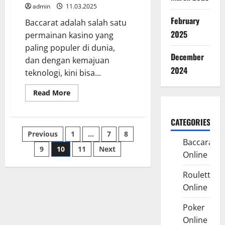
admin
11.03.2025
Saja!
February
Baccarat adalah salah satu
2025
permainan kasino yang
paling populer di dunia,
December
dan dengan kemajuan
2024
teknologi, kini bisa...
Read
Read More
more
about
Situs
Baccarat
CATEGORIES
Online
Posts
Previous
1
…
7
8
dengan
Promosi
Baccarat
Eksklusif:
9
10
11
Next
pagination
Online
Temukan
Keseruan
dan
Roulette
Keuntungan
Menarik!
Online
Poker
Online