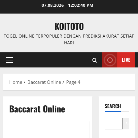
Skip
07.08.2026
12:02:41 PM
to
content
KOITOTO
TOGEL ONLINE TERPOPULER DENGAN PREDIKSI AKURAT SETIAP
HARI
LIVE
Primary
Menu
Home
Baccarat Online
Page 4
Baccarat Online
SEARCH
Baccarat Online
Search
Pusat Baccarat Online Berbasis