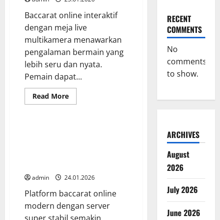
Pengalaman
Bermain
Baccarat online interaktif
Lebih
RECENT
Seru
dengan meja live
COMMENTS
multikamera menawarkan
No
pengalaman bermain yang
comments
lebih seru dan nyata.
to show.
Pemain dapat...
Read
Read More
more
Baccarat Online
about
Baccarat
Online
Interaktif
Platform Baccarat Online
ARCHIVES
Dengan
Modern Dengan Server Super
Meja
Live
Stabil untuk Pengalaman
August
Multikamera
Bermain Tanpa Gangguan
yang
2026
Seru
admin
24.01.2026
dan
Mengasyikkan
July 2026
Platform baccarat online
modern dengan server
June 2026
super stabil semakin