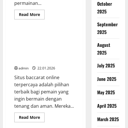
permainan...
October
2025
Read
Read More
more
Baccarat Online
about
September
Baccarat
Online
2025
Premium
Situs Baccarat Online
Dengan
Terpercaya Dengan Sistem Fair
Statistik
August
Permainan
Play Digital untuk Pengalaman
Terverifikasi
2025
Bermain yang Aman dan
Untuk
Pengalaman
Menyenangkan
Seru
July 2025
dan
admin
22.01.2026
Andal
Situs baccarat online
June 2025
terpercaya adalah pilihan
terbaik bagi pemain yang
May 2025
ingin bermain dengan
April 2025
tenang dan aman. Mereka...
Read
Read More
March 2025
more
Baccarat Online
about