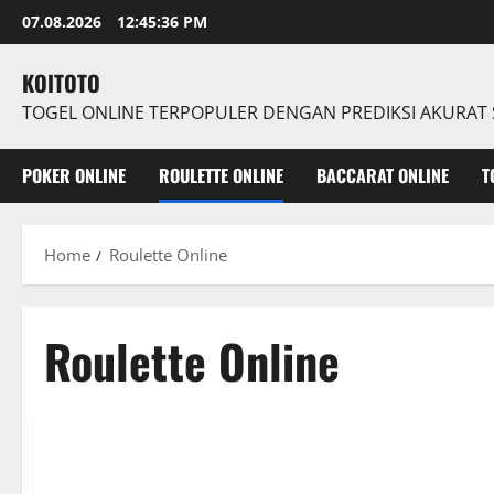
Skip
07.08.2026
12:45:37 PM
to
content
KOITOTO
TOGEL ONLINE TERPOPULER DENGAN PREDIKSI AKURAT S
POKER ONLINE
ROULETTE ONLINE
BACCARAT ONLINE
T
Home
Roulette Online
Roulette Online