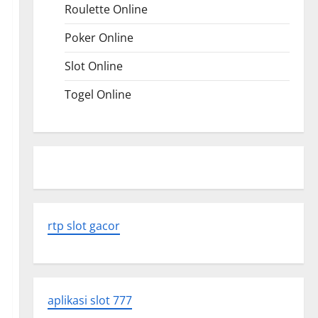
Roulette Online
Poker Online
Slot Online
Togel Online
rtp slot gacor
aplikasi slot 777