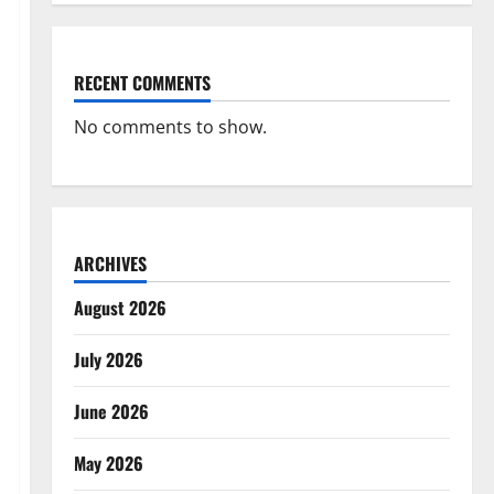
RECENT COMMENTS
No comments to show.
ARCHIVES
August 2026
July 2026
June 2026
May 2026