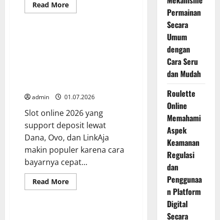
Mekanisme
Read
Read More
more
Permainan
Slot Online
about
Secara
Strategi
Menang
Umum
Slot
Slot Online 2026 yang Support
Online
dengan
Deposit Via Dana, Ovo, dan
2026
untuk
Cara Seru
LinkAja Tanpa Ribet untuk
Pemula
Pengalaman Main Mudah dan
dan Mudah
Auto
WD
Cepat
Setiap
Roulette
Hari
admin
01.07.2026
Tanpa
Online
Modal
Slot online 2026 yang
Besar
Memahami
Dengan
support deposit lewat
Tips
Aspek
Praktis
Dana, Ovo, dan LinkAja
Keamanan
makin populer karena cara
Regulasi
bayarnya cepat...
dan
Penggunaa
Read
Read More
more
n Platform
Slot Online
about
Slot
Digital
Online
Secara
2026
Review Game Slot Gates of