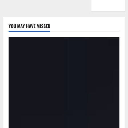
YOU MAY HAVE MISSED