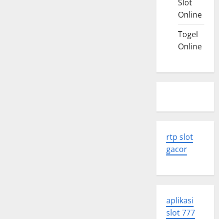
Slot
Online
Togel
Online
rtp slot
gacor
aplikasi
slot 777