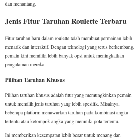
dan menantang.
Jenis Fitur Taruhan Roulette Terbaru
Fitur taruhan baru dalam roulette telah membuat permainan lebih
menarik dan interaktif. Dengan teknologi yang terus berkembang,
pemain kini memiliki lebih banyak opsi untuk meningkatkan
pengalaman mereka.
Pilihan Taruhan Khusus
Pilihan taruhan khusus adalah fitur yang memungkinkan pemain
untuk memilih jenis taruhan yang lebih spesifik. Misalnya,
beberapa platform menawarkan taruhan pada kombinasi angka
tertentu atau kelompok angka yang memiliki pola tertentu.
Ini memberikan kesempatan lebih besar untuk menang dan