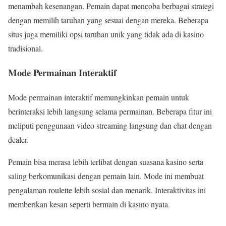
menambah kesenangan. Pemain dapat mencoba berbagai strategi
dengan memilih taruhan yang sesuai dengan mereka. Beberapa
situs juga memiliki opsi taruhan unik yang tidak ada di kasino
tradisional.
Mode Permainan Interaktif
Mode permainan interaktif memungkinkan pemain untuk
berinteraksi lebih langsung selama permainan. Beberapa fitur ini
meliputi penggunaan video streaming langsung dan chat dengan
dealer.
Pemain bisa merasa lebih terlibat dengan suasana kasino serta
saling berkomunikasi dengan pemain lain. Mode ini membuat
pengalaman roulette lebih sosial dan menarik. Interaktivitas ini
memberikan kesan seperti bermain di kasino nyata.