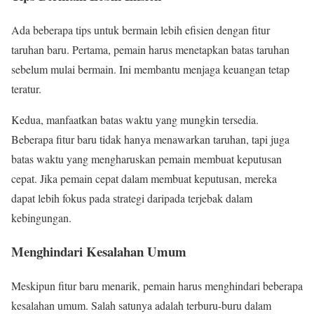
Ada beberapa tips untuk bermain lebih efisien dengan fitur
taruhan baru. Pertama, pemain harus menetapkan batas taruhan
sebelum mulai bermain. Ini membantu menjaga keuangan tetap
teratur.
Kedua, manfaatkan batas waktu yang mungkin tersedia.
Beberapa fitur baru tidak hanya menawarkan taruhan, tapi juga
batas waktu yang mengharuskan pemain membuat keputusan
cepat. Jika pemain cepat dalam membuat keputusan, mereka
dapat lebih fokus pada strategi daripada terjebak dalam
kebingungan.
Menghindari Kesalahan Umum
Meskipun fitur baru menarik, pemain harus menghindari beberapa
kesalahan umum. Salah satunya adalah terburu-buru dalam