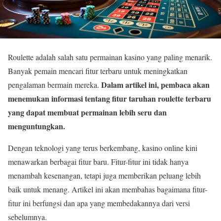
Roulette adalah salah satu permainan kasino yang paling menarik.
Banyak pemain mencari fitur terbaru untuk meningkatkan
Dalam artikel ini, pembaca akan
pengalaman bermain mereka.
menemukan informasi tentang fitur taruhan roulette terbaru
yang dapat membuat permainan lebih seru dan
menguntungkan.
Dengan teknologi yang terus berkembang, kasino online kini
menawarkan berbagai fitur baru. Fitur-fitur ini tidak hanya
menambah kesenangan, tetapi juga memberikan peluang lebih
baik untuk menang. Artikel ini akan membahas bagaimana fitur-
fitur ini berfungsi dan apa yang membedakannya dari versi
sebelumnya.