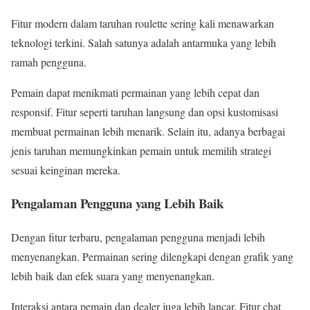
Fitur modern dalam taruhan roulette sering kali menawarkan
teknologi terkini. Salah satunya adalah antarmuka yang lebih
ramah pengguna.
Pemain dapat menikmati permainan yang lebih cepat dan
responsif. Fitur seperti taruhan langsung dan opsi kustomisasi
membuat permainan lebih menarik. Selain itu, adanya berbagai
jenis taruhan memungkinkan pemain untuk memilih strategi
sesuai keinginan mereka.
Pengalaman Pengguna yang Lebih Baik
Dengan fitur terbaru, pengalaman pengguna menjadi lebih
menyenangkan. Permainan sering dilengkapi dengan grafik yang
lebih baik dan efek suara yang menyenangkan.
Interaksi antara pemain dan dealer juga lebih lancar. Fitur chat