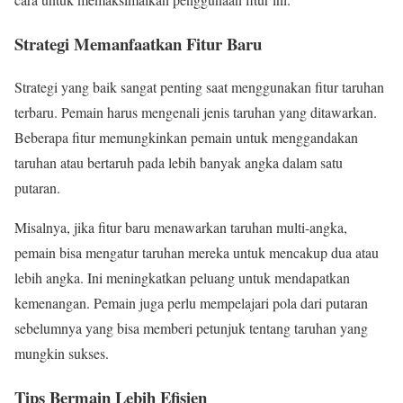
Strategi Memanfaatkan Fitur Baru
Strategi yang baik sangat penting saat menggunakan fitur taruhan
terbaru. Pemain harus mengenali jenis taruhan yang ditawarkan.
Beberapa fitur memungkinkan pemain untuk menggandakan
taruhan atau bertaruh pada lebih banyak angka dalam satu
putaran.
Misalnya, jika fitur baru menawarkan taruhan multi-angka,
pemain bisa mengatur taruhan mereka untuk mencakup dua atau
lebih angka. Ini meningkatkan peluang untuk mendapatkan
kemenangan. Pemain juga perlu mempelajari pola dari putaran
sebelumnya yang bisa memberi petunjuk tentang taruhan yang
mungkin sukses.
Tips Bermain Lebih Efisien