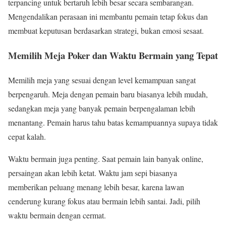
terpancing untuk bertaruh lebih besar secara sembarangan.
Mengendalikan perasaan ini membantu pemain tetap fokus dan
membuat keputusan berdasarkan strategi, bukan emosi sesaat.
Memilih Meja Poker dan Waktu Bermain yang Tepat
Memilih meja yang sesuai dengan level kemampuan sangat
berpengaruh. Meja dengan pemain baru biasanya lebih mudah,
sedangkan meja yang banyak pemain berpengalaman lebih
menantang. Pemain harus tahu batas kemampuannya supaya tidak
cepat kalah.
Waktu bermain juga penting. Saat pemain lain banyak online,
persaingan akan lebih ketat. Waktu jam sepi biasanya
memberikan peluang menang lebih besar, karena lawan
cenderung kurang fokus atau bermain lebih santai. Jadi, pilih
waktu bermain dengan cermat.