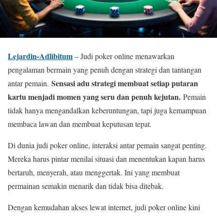
Lejardin-Adlibitum
– Judi poker online menawarkan
pengalaman bermain yang penuh dengan strategi dan tantangan
Sensasi adu strategi membuat setiap putaran
antar pemain.
kartu menjadi momen yang seru dan penuh kejutan.
Pemain
tidak hanya mengandalkan keberuntungan, tapi juga kemampuan
membaca lawan dan membuat keputusan tepat.
Di dunia judi poker online, interaksi antar pemain sangat penting.
Mereka harus pintar menilai situasi dan menentukan kapan harus
bertaruh, menyerah, atau menggertak. Ini yang membuat
permainan semakin menarik dan tidak bisa ditebak.
Dengan kemudahan akses lewat internet, judi poker online kini