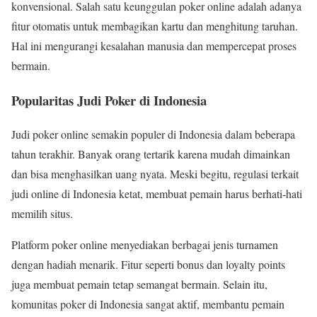
konvensional. Salah satu keunggulan poker online adalah adanya
fitur otomatis untuk membagikan kartu dan menghitung taruhan.
Hal ini mengurangi kesalahan manusia dan mempercepat proses
bermain.
Popularitas Judi Poker di Indonesia
Judi poker online semakin populer di Indonesia dalam beberapa
tahun terakhir. Banyak orang tertarik karena mudah dimainkan
dan bisa menghasilkan uang nyata. Meski begitu, regulasi terkait
judi online di Indonesia ketat, membuat pemain harus berhati-hati
memilih situs.
Platform poker online menyediakan berbagai jenis turnamen
dengan hadiah menarik. Fitur seperti bonus dan loyalty points
juga membuat pemain tetap semangat bermain. Selain itu,
komunitas poker di Indonesia sangat aktif, membantu pemain