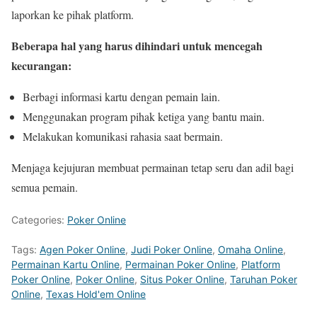
laporkan ke pihak platform.
Beberapa hal yang harus dihindari untuk mencegah
kecurangan:
Berbagi informasi kartu dengan pemain lain.
Menggunakan program pihak ketiga yang bantu main.
Melakukan komunikasi rahasia saat bermain.
Menjaga kejujuran membuat permainan tetap seru dan adil bagi
semua pemain.
Categories:
Poker Online
Tags:
Agen Poker Online
,
Judi Poker Online
,
Omaha Online
,
Permainan Kartu Online
,
Permainan Poker Online
,
Platform
Poker Online
,
Poker Online
,
Situs Poker Online
,
Taruhan Poker
Online
,
Texas Hold'em Online