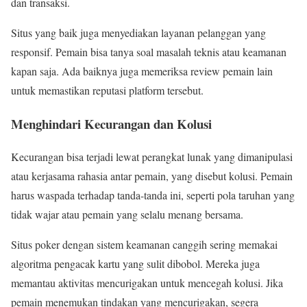
dan transaksi.
Situs yang baik juga menyediakan layanan pelanggan yang
responsif. Pemain bisa tanya soal masalah teknis atau keamanan
kapan saja. Ada baiknya juga memeriksa review pemain lain
untuk memastikan reputasi platform tersebut.
Menghindari Kecurangan dan Kolusi
Kecurangan bisa terjadi lewat perangkat lunak yang dimanipulasi
atau kerjasama rahasia antar pemain, yang disebut kolusi. Pemain
harus waspada terhadap tanda-tanda ini, seperti pola taruhan yang
tidak wajar atau pemain yang selalu menang bersama.
Situs poker dengan sistem keamanan canggih sering memakai
algoritma pengacak kartu yang sulit dibobol. Mereka juga
memantau aktivitas mencurigakan untuk mencegah kolusi. Jika
pemain menemukan tindakan yang mencurigakan, segera