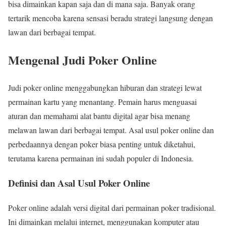
bisa dimainkan kapan saja dan di mana saja. Banyak orang
tertarik mencoba karena sensasi beradu strategi langsung dengan
lawan dari berbagai tempat.
Mengenal Judi Poker Online
Judi poker online menggabungkan hiburan dan strategi lewat
permainan kartu yang menantang. Pemain harus menguasai
aturan dan memahami alat bantu digital agar bisa menang
melawan lawan dari berbagai tempat. Asal usul poker online dan
perbedaannya dengan poker biasa penting untuk diketahui,
terutama karena permainan ini sudah populer di Indonesia.
Definisi dan Asal Usul Poker Online
Poker online adalah versi digital dari permainan poker tradisional.
Ini dimainkan melalui internet, menggunakan komputer atau