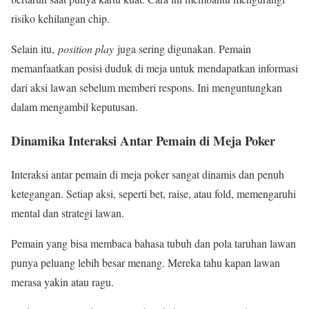
risiko kehilangan chip.
Selain itu,
position play
juga sering digunakan. Pemain
memanfaatkan posisi duduk di meja untuk mendapatkan informasi
dari aksi lawan sebelum memberi respons. Ini menguntungkan
dalam mengambil keputusan.
Dinamika Interaksi Antar Pemain di Meja Poker
Interaksi antar pemain di meja poker sangat dinamis dan penuh
ketegangan. Setiap aksi, seperti bet, raise, atau fold, memengaruhi
mental dan strategi lawan.
Pemain yang bisa membaca bahasa tubuh dan pola taruhan lawan
punya peluang lebih besar menang. Mereka tahu kapan lawan
merasa yakin atau ragu.