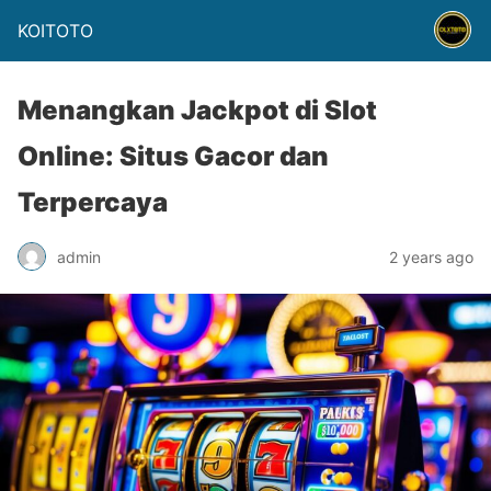
KOITOTO
Menangkan Jackpot di Slot
Online: Situs Gacor dan
Terpercaya
admin
2 years ago