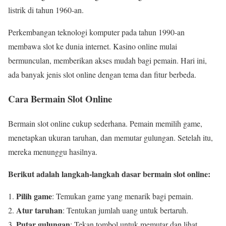
listrik di tahun 1960-an.
Perkembangan teknologi komputer pada tahun 1990-an
membawa slot ke dunia internet. Kasino online mulai
bermunculan, memberikan akses mudah bagi pemain. Hari ini,
ada banyak jenis slot online dengan tema dan fitur berbeda.
Cara Bermain Slot Online
Bermain slot online cukup sederhana. Pemain memilih game,
menetapkan ukuran taruhan, dan memutar gulungan. Setelah itu,
mereka menunggu hasilnya.
Berikut adalah langkah-langkah dasar bermain slot online:
Pilih game
: Temukan game yang menarik bagi pemain.
Atur taruhan
: Tentukan jumlah uang untuk bertaruh.
Putar gulungan
: Tekan tombol untuk memutar dan lihat