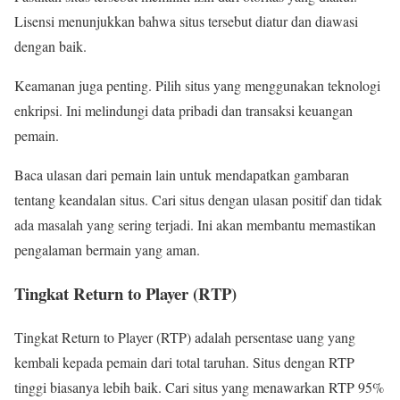
Lisensi menunjukkan bahwa situs tersebut diatur dan diawasi
dengan baik.
Keamanan juga penting. Pilih situs yang menggunakan teknologi
enkripsi. Ini melindungi data pribadi dan transaksi keuangan
pemain.
Baca ulasan dari pemain lain untuk mendapatkan gambaran
tentang keandalan situs. Cari situs dengan ulasan positif dan tidak
ada masalah yang sering terjadi. Ini akan membantu memastikan
pengalaman bermain yang aman.
Tingkat Return to Player (RTP)
Tingkat Return to Player (RTP) adalah persentase uang yang
kembali kepada pemain dari total taruhan. Situs dengan RTP
tinggi biasanya lebih baik. Cari situs yang menawarkan RTP 95%