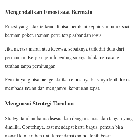
Mengendalikan Emosi saat Bermain
Emosi yang tidak terkendali bisa membuat keputusan buruk saat
bermain poker. Pemain perlu tetap sabar dan logis.
Jika merasa marah atau kecewa, sebaiknya tarik diri dulu dari
permainan. Berpikir jernih penting supaya tidak memasang
taruhan tanpa perhitungan.
Pemain yang bisa mengendalikan emosinya biasanya lebih fokus
membaca lawan dan mengambil keputusan tepat.
Menguasai Strategi Taruhan
Strategi taruhan harus disesuaikan dengan situasi dan tangan yang
dimiliki. Contohnya, saat mendapat kartu bagus, pemain bisa
menaikkan taruhan untuk mendapatkan pot lebih besar.