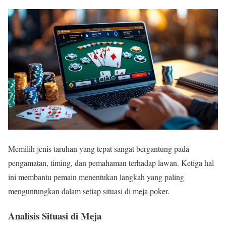
Memilih jenis taruhan yang tepat sangat bergantung pada
pengamatan, timing, dan pemahaman terhadap lawan. Ketiga hal
ini membantu pemain menentukan langkah yang paling
menguntungkan dalam setiap situasi di meja poker.
Analisis Situasi di Meja