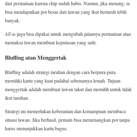
dari permainan karena chip sudah habis. Namun, jika menang, ia
bisa mendapatkan pot besar dari lawan yang ikut bertaruh lebih
banyak.
All-in
juga bisa dipakai untuk mengubah jalannya permainan atau
memaksa lawan membuat keputusan yang sulit.
Bluffing atau Menggertak
Bluffing adalah strategi taruhan dengan cara berpura-pura
memiliki kartu yang kuat padahal sebenarnya lemah. Tujuan
menggertak adalah membuat lawan takut dan memilih untuk tidak
ikut taruhan.
Strategi ini memerlukan keberanian dan kemampuan membaca
situasi lawan. Jika berhasil, pemain bisa memenangkan pot tanpa
harus menunjukkan kartu bagus.