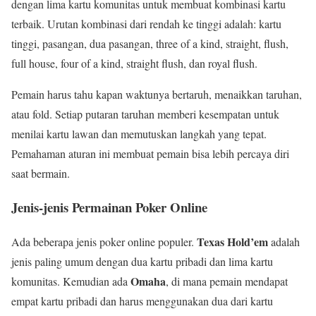
dengan lima kartu komunitas untuk membuat kombinasi kartu
terbaik. Urutan kombinasi dari rendah ke tinggi adalah: kartu
tinggi, pasangan, dua pasangan, three of a kind, straight, flush,
full house, four of a kind, straight flush, dan royal flush.
Pemain harus tahu kapan waktunya bertaruh, menaikkan taruhan,
atau fold. Setiap putaran taruhan memberi kesempatan untuk
menilai kartu lawan dan memutuskan langkah yang tepat.
Pemahaman aturan ini membuat pemain bisa lebih percaya diri
saat bermain.
Jenis-jenis Permainan Poker Online
Texas Hold’em
Ada beberapa jenis poker online populer.
adalah
jenis paling umum dengan dua kartu pribadi dan lima kartu
Omaha
komunitas. Kemudian ada
, di mana pemain mendapat
empat kartu pribadi dan harus menggunakan dua dari kartu