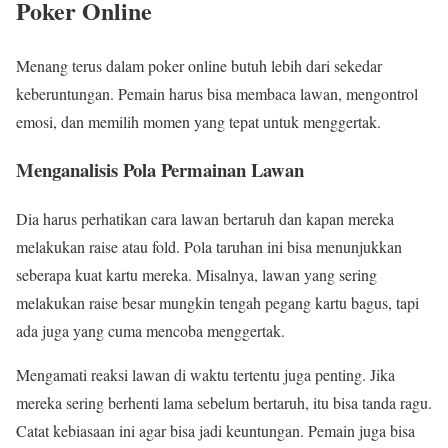
Poker Online
Menang terus dalam poker online butuh lebih dari sekedar
keberuntungan. Pemain harus bisa membaca lawan, mengontrol
emosi, dan memilih momen yang tepat untuk menggertak.
Menganalisis Pola Permainan Lawan
Dia harus perhatikan cara lawan bertaruh dan kapan mereka
melakukan raise atau fold. Pola taruhan ini bisa menunjukkan
seberapa kuat kartu mereka. Misalnya, lawan yang sering
melakukan raise besar mungkin tengah pegang kartu bagus, tapi
ada juga yang cuma mencoba menggertak.
Mengamati reaksi lawan di waktu tertentu juga penting. Jika
mereka sering berhenti lama sebelum bertaruh, itu bisa tanda ragu.
Catat kebiasaan ini agar bisa jadi keuntungan. Pemain juga bisa