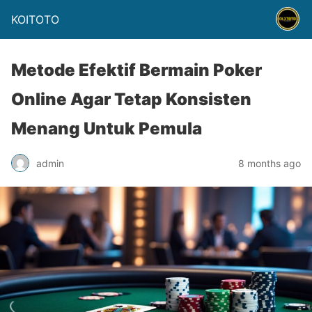
KOITOTO
Metode Efektif Bermain Poker
Online Agar Tetap Konsisten
Menang Untuk Pemula
admin
8 months ago