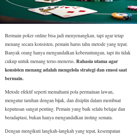
Bermain poker online bisa jadi menyenangkan, tapi agar tetap
menang secara konsisten, pemain harus tahu metode yang tepat.
Banyak orang hanya mengandalkan keberuntungan, tapi itu tidak
Rahasia utama agar
cukup untuk menang terus-menerus.
konsisten menang adalah mengelola strategi dan emosi saat
bermain.
Metode efektif seperti memahami pola permainan lawan,
mengatur taruhan dengan bijak, dan disiplin dalam membuat
keputusan sangat penting. Pemain yang baik selalu belajar dan
beradaptasi, bukan hanya mengandalkan insting semata.
Dengan mengikuti langkah-langkah yang tepat, kesempatan