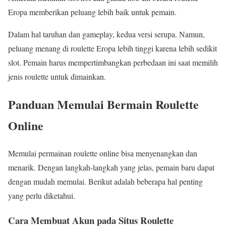
Eropa memberikan peluang lebih baik untuk pemain.
Dalam hal taruhan dan gameplay, kedua versi serupa. Namun,
peluang menang di roulette Eropa lebih tinggi karena lebih sedikit
slot. Pemain harus mempertimbangkan perbedaan ini saat memilih
jenis roulette untuk dimainkan.
Panduan Memulai Bermain Roulette
Online
Memulai permainan roulette online bisa menyenangkan dan
menarik. Dengan langkah-langkah yang jelas, pemain baru dapat
dengan mudah memulai. Berikut adalah beberapa hal penting
yang perlu diketahui.
Cara Membuat Akun pada Situs Roulette