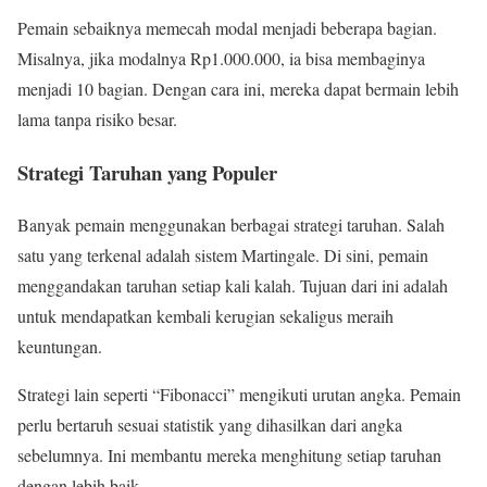
Pemain sebaiknya memecah modal menjadi beberapa bagian.
Misalnya, jika modalnya Rp1.000.000, ia bisa membaginya
menjadi 10 bagian. Dengan cara ini, mereka dapat bermain lebih
lama tanpa risiko besar.
Strategi Taruhan yang Populer
Banyak pemain menggunakan berbagai strategi taruhan. Salah
satu yang terkenal adalah sistem Martingale. Di sini, pemain
menggandakan taruhan setiap kali kalah. Tujuan dari ini adalah
untuk mendapatkan kembali kerugian sekaligus meraih
keuntungan.
Strategi lain seperti “Fibonacci” mengikuti urutan angka. Pemain
perlu bertaruh sesuai statistik yang dihasilkan dari angka
sebelumnya. Ini membantu mereka menghitung setiap taruhan
dengan lebih baik.