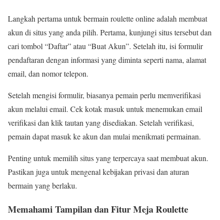
Langkah pertama untuk bermain roulette online adalah membuat
akun di situs yang anda pilih. Pertama, kunjungi situs tersebut dan
cari tombol “Daftar” atau “Buat Akun”. Setelah itu, isi formulir
pendaftaran dengan informasi yang diminta seperti nama, alamat
email, dan nomor telepon.
Setelah mengisi formulir, biasanya pemain perlu memverifikasi
akun melalui email. Cek kotak masuk untuk menemukan email
verifikasi dan klik tautan yang disediakan. Setelah verifikasi,
pemain dapat masuk ke akun dan mulai menikmati permainan.
Penting untuk memilih situs yang terpercaya saat membuat akun.
Pastikan juga untuk mengenal kebijakan privasi dan aturan
bermain yang berlaku.
Memahami Tampilan dan Fitur Meja Roulette