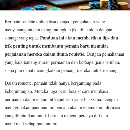
Bermain roulette online bisa menjadi pengalaman yang
menyenangkan dan menguntungkan jika dilakukan dengan
Panduan ini akan memberikan tips dan
strategi yang tepat.
trik penting untuk membantu pemain baru memulai
perjalanan mereka dalam dunia roulette.
Dengan pemahaman
yang baik tentang aturan permainan dan berbagai jenis taruhan,
siapa pun dapat meningkatkan peluang mereka untuk menang.
Dalam roulette, pemain tidak hanya bergantung pada
keberuntungan. Mereka juga perlu belajar cara membaca
permainan dan mengambil keputusan yang bijaksana. Dengan
menggunakan panduan ini, pemain akan menemukan informasi
yang dibutuhkan untuk bermain dengan percaya diri dan
menikmati setiap putaran roda.