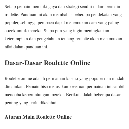
Setiap pemain memiliki gaya dan strategi sendiri dalam bermain
roulette. Panduan ini akan membahas beberapa pendekatan yang
populer, sehingga pembaca dapat menemukan cara yang paling
cocok untuk mereka. Siapa pun yang ingin meningkatkan
keterampilan dan pengetahuan tentang roulette akan menemukan
nilai dalam panduan ini.
Dasar-Dasar Roulette Online
Roulette online adalah permainan kasino yang populer dan mudah
dimainkan. Pemain bisa merasakan keseruan permainan ini sambil
mencoba keberuntungan mereka. Berikut adalah beberapa dasar
penting yang perlu diketahui.
Aturan Main Roulette Online