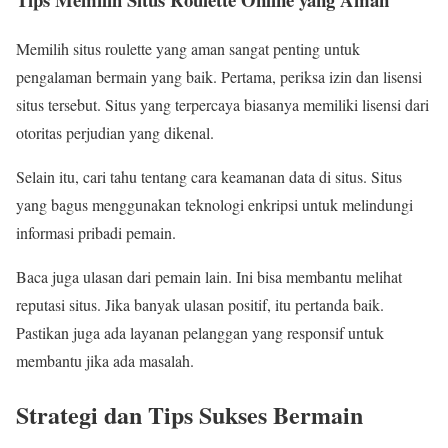
Memilih situs roulette yang aman sangat penting untuk
pengalaman bermain yang baik. Pertama, periksa izin dan lisensi
situs tersebut. Situs yang terpercaya biasanya memiliki lisensi dari
otoritas perjudian yang dikenal.
Selain itu, cari tahu tentang cara keamanan data di situs. Situs
yang bagus menggunakan teknologi enkripsi untuk melindungi
informasi pribadi pemain.
Baca juga ulasan dari pemain lain. Ini bisa membantu melihat
reputasi situs. Jika banyak ulasan positif, itu pertanda baik.
Pastikan juga ada layanan pelanggan yang responsif untuk
membantu jika ada masalah.
Strategi dan Tips Sukses Bermain