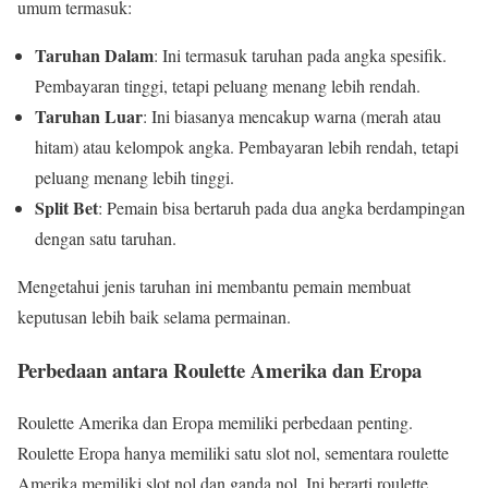
umum termasuk:
Taruhan Dalam
: Ini termasuk taruhan pada angka spesifik.
Pembayaran tinggi, tetapi peluang menang lebih rendah.
Taruhan Luar
: Ini biasanya mencakup warna (merah atau
hitam) atau kelompok angka. Pembayaran lebih rendah, tetapi
peluang menang lebih tinggi.
Split Bet
: Pemain bisa bertaruh pada dua angka berdampingan
dengan satu taruhan.
Mengetahui jenis taruhan ini membantu pemain membuat
keputusan lebih baik selama permainan.
Perbedaan antara Roulette Amerika dan Eropa
Roulette Amerika dan Eropa memiliki perbedaan penting.
Roulette Eropa hanya memiliki satu slot nol, sementara roulette
Amerika memiliki slot nol dan ganda nol. Ini berarti roulette