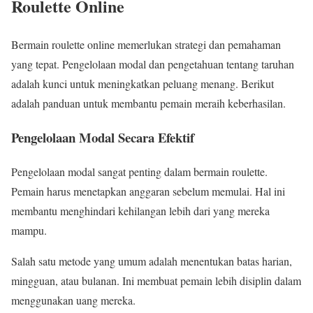
Roulette Online
Bermain roulette online memerlukan strategi dan pemahaman
yang tepat. Pengelolaan modal dan pengetahuan tentang taruhan
adalah kunci untuk meningkatkan peluang menang. Berikut
adalah panduan untuk membantu pemain meraih keberhasilan.
Pengelolaan Modal Secara Efektif
Pengelolaan modal sangat penting dalam bermain roulette.
Pemain harus menetapkan anggaran sebelum memulai. Hal ini
membantu menghindari kehilangan lebih dari yang mereka
mampu.
Salah satu metode yang umum adalah menentukan batas harian,
mingguan, atau bulanan. Ini membuat pemain lebih disiplin dalam
menggunakan uang mereka.