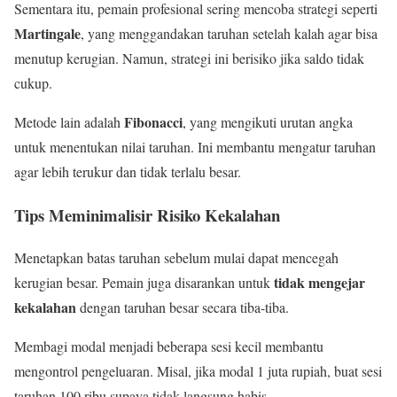
Sementara itu, pemain profesional sering mencoba strategi seperti
Martingale
, yang menggandakan taruhan setelah kalah agar bisa
menutup kerugian. Namun, strategi ini berisiko jika saldo tidak
cukup.
Fibonacci
Metode lain adalah
, yang mengikuti urutan angka
untuk menentukan nilai taruhan. Ini membantu mengatur taruhan
agar lebih terukur dan tidak terlalu besar.
Tips Meminimalisir Risiko Kekalahan
Menetapkan batas taruhan sebelum mulai dapat mencegah
tidak mengejar
kerugian besar. Pemain juga disarankan untuk
kekalahan
dengan taruhan besar secara tiba-tiba.
Membagi modal menjadi beberapa sesi kecil membantu
mengontrol pengeluaran. Misal, jika modal 1 juta rupiah, buat sesi
taruhan 100 ribu supaya tidak langsung habis.