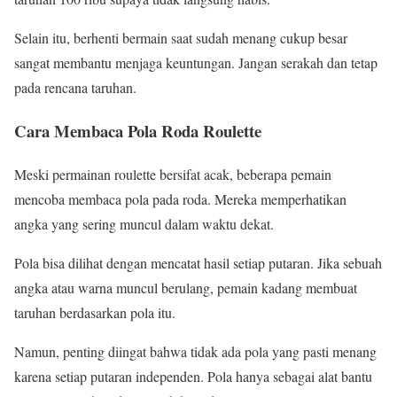
Selain itu, berhenti bermain saat sudah menang cukup besar
sangat membantu menjaga keuntungan. Jangan serakah dan tetap
pada rencana taruhan.
Cara Membaca Pola Roda Roulette
Meski permainan roulette bersifat acak, beberapa pemain
mencoba membaca pola pada roda. Mereka memperhatikan
angka yang sering muncul dalam waktu dekat.
Pola bisa dilihat dengan mencatat hasil setiap putaran. Jika sebuah
angka atau warna muncul berulang, pemain kadang membuat
taruhan berdasarkan pola itu.
Namun, penting diingat bahwa tidak ada pola yang pasti menang
karena setiap putaran independen. Pola hanya sebagai alat bantu