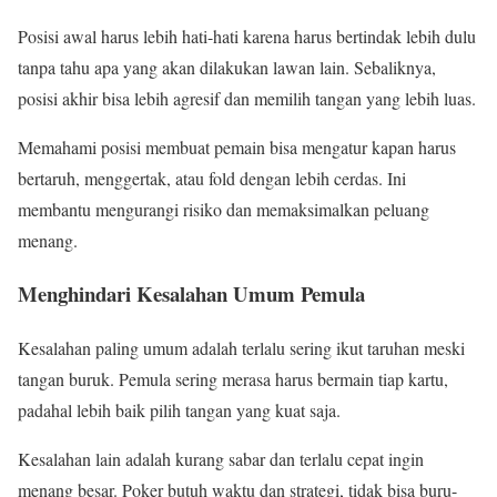
Posisi awal harus lebih hati-hati karena harus bertindak lebih dulu
tanpa tahu apa yang akan dilakukan lawan lain. Sebaliknya,
posisi akhir bisa lebih agresif dan memilih tangan yang lebih luas.
Memahami posisi membuat pemain bisa mengatur kapan harus
bertaruh, menggertak, atau fold dengan lebih cerdas. Ini
membantu mengurangi risiko dan memaksimalkan peluang
menang.
Menghindari Kesalahan Umum Pemula
Kesalahan paling umum adalah terlalu sering ikut taruhan meski
tangan buruk. Pemula sering merasa harus bermain tiap kartu,
padahal lebih baik pilih tangan yang kuat saja.
Kesalahan lain adalah kurang sabar dan terlalu cepat ingin
menang besar. Poker butuh waktu dan strategi, tidak bisa buru-