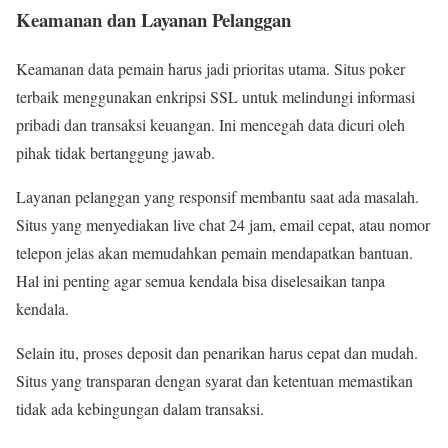
Keamanan dan Layanan Pelanggan
Keamanan data pemain harus jadi prioritas utama. Situs poker
terbaik menggunakan enkripsi SSL untuk melindungi informasi
pribadi dan transaksi keuangan. Ini mencegah data dicuri oleh
pihak tidak bertanggung jawab.
Layanan pelanggan yang responsif membantu saat ada masalah.
Situs yang menyediakan live chat 24 jam, email cepat, atau nomor
telepon jelas akan memudahkan pemain mendapatkan bantuan.
Hal ini penting agar semua kendala bisa diselesaikan tanpa
kendala.
Selain itu, proses deposit dan penarikan harus cepat dan mudah.
Situs yang transparan dengan syarat dan ketentuan memastikan
tidak ada kebingungan dalam transaksi.