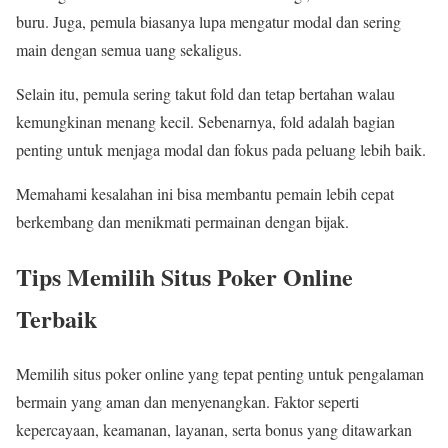
buru. Juga, pemula biasanya lupa mengatur modal dan sering
main dengan semua uang sekaligus.
Selain itu, pemula sering takut fold dan tetap bertahan walau
kemungkinan menang kecil. Sebenarnya, fold adalah bagian
penting untuk menjaga modal dan fokus pada peluang lebih baik.
Memahami kesalahan ini bisa membantu pemain lebih cepat
berkembang dan menikmati permainan dengan bijak.
Tips Memilih Situs Poker Online
Terbaik
Memilih situs poker online yang tepat penting untuk pengalaman
bermain yang aman dan menyenangkan. Faktor seperti
kepercayaan, keamanan, layanan, serta bonus yang ditawarkan