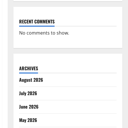
RECENT COMMENTS
No comments to show.
ARCHIVES
August 2026
July 2026
June 2026
May 2026