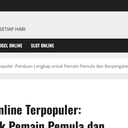
ETIAP HARI
OGEL ONLINE
SLOT ONLINE
populer: Panduan Lengkap untuk Pemain Pemula dan Berpengal
line Terpopuler:
k Pemain Pemula dan