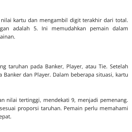
lai kartu dan mengambil digit terakhir dari total.
tangan adalah 5. Ini memudahkan pemain dalam
ainan.
taruhan pada Banker, Player, atau Tie. Setelah
a Banker dan Player. Dalam beberapa situasi, kartu
n nilai tertinggi, mendekati 9, menjadi pemenang.
sesuai proporsi taruhan. Pemain perlu memahami
epat.