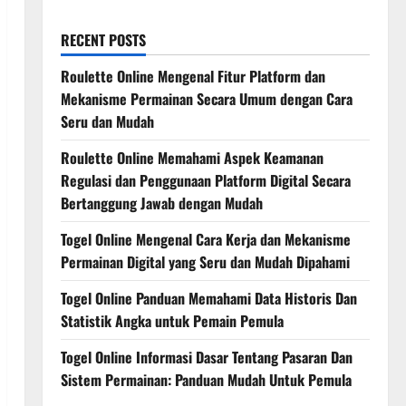
RECENT POSTS
Roulette Online Mengenal Fitur Platform dan
Mekanisme Permainan Secara Umum dengan Cara
Seru dan Mudah
Roulette Online Memahami Aspek Keamanan
Regulasi dan Penggunaan Platform Digital Secara
Bertanggung Jawab dengan Mudah
Togel Online Mengenal Cara Kerja dan Mekanisme
Permainan Digital yang Seru dan Mudah Dipahami
Togel Online Panduan Memahami Data Historis Dan
Statistik Angka untuk Pemain Pemula
Togel Online Informasi Dasar Tentang Pasaran Dan
Sistem Permainan: Panduan Mudah Untuk Pemula