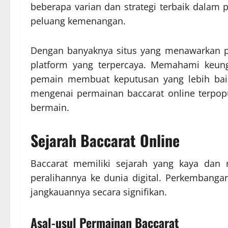
beberapa varian dan strategi terbaik dalam
peluang kemenangan.
Dengan banyaknya situs yang menawarkan pe
platform yang terpercaya. Memahami keun
pemain membuat keputusan yang lebih baik.
mengenai permainan baccarat online terpopul
bermain.
Sejarah Baccarat Online
Baccarat memiliki sejarah yang kaya dan m
peralihannya ke dunia digital. Perkembang
jangkauannya secara signifikan.
Asal-usul Permainan Baccarat