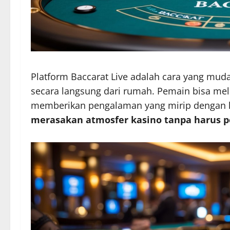
Platform Baccarat Live adalah cara yang mud
secara langsung dari rumah. Pemain bisa meli
memberikan pengalaman yang mirip dengan 
merasakan atmosfer kasino tanpa harus pe