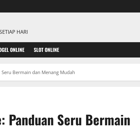
ETIAP HARI
OGEL ONLINE
SLOT ONLINE
an Seru Bermain dan Menang Mudah
e: Panduan Seru Bermain