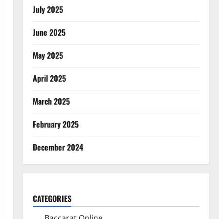
July 2025
June 2025
May 2025
April 2025
March 2025
February 2025
December 2024
CATEGORIES
Baccarat Online