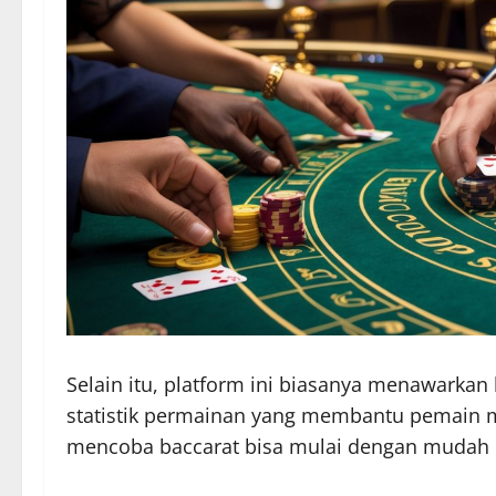
Selain itu, platform ini biasanya menawarkan 
statistik permainan yang membantu pemain m
mencoba baccarat bisa mulai dengan mudah 