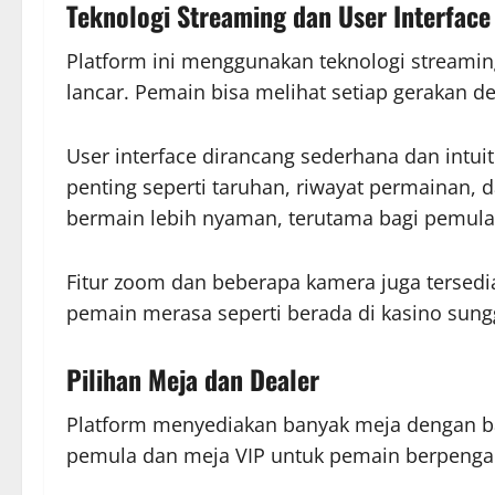
Teknologi Streaming dan User Interface
Platform ini menggunakan teknologi streami
lancar. Pemain bisa melihat setiap gerakan d
User interface dirancang sederhana dan intu
penting seperti taruhan, riwayat permainan,
bermain lebih nyaman, terutama bagi pemula
Fitur zoom dan beberapa kamera juga tersedi
pemain merasa seperti berada di kasino sun
Pilihan Meja dan Dealer
Platform menyediakan banyak meja dengan ba
pemula dan meja VIP untuk pemain berpeng