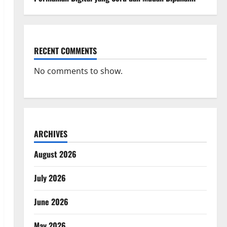
RECENT COMMENTS
No comments to show.
ARCHIVES
August 2026
July 2026
June 2026
May 2026