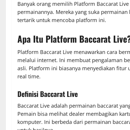
Banyak orang memilih Platform Baccarat Liv
permainannya. Mereka yang suka permainan k
tertarik untuk mencoba platform ini.
Apa Itu Platform Baccarat Live
Platform Baccarat Live menawarkan cara berm
melalui internet. Ini membuat pengalaman berm
asli. Platform ini biasanya menyediakan fitur
real time.
Definisi Baccarat Live
Baccarat Live adalah permainan baccarat yan
Pemain bisa melihat dealer membagikan kart
komputer. Ini berbeda dari permainan bacca