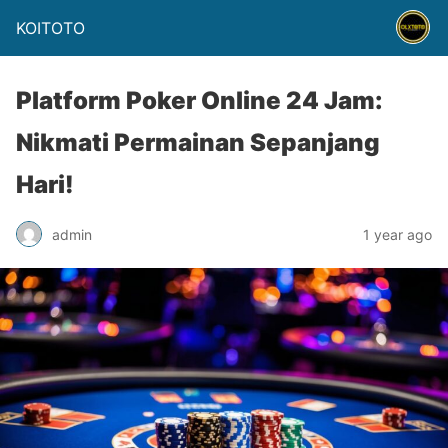
KOITOTO
Platform Poker Online 24 Jam:
Nikmati Permainan Sepanjang
Hari!
admin
1 year ago