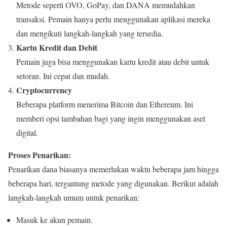
Metode seperti OVO, GoPay, dan DANA memudahkan
transaksi. Pemain hanya perlu menggunakan aplikasi mereka
dan mengikuti langkah-langkah yang tersedia.
Kartu Kredit dan Debit
Pemain juga bisa menggunakan kartu kredit atau debit untuk
setoran. Ini cepat dan mudah.
Cryptocurrency
Beberapa platform menerima Bitcoin dan Ethereum. Ini
memberi opsi tambahan bagi yang ingin menggunakan aset
digital.
Proses Penarikan:
Penarikan dana biasanya memerlukan waktu beberapa jam hingga
beberapa hari, tergantung metode yang digunakan. Berikut adalah
langkah-langkah umum untuk penarikan:
Masuk ke akun pemain.