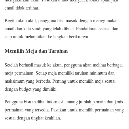
email tidak terlihat.
Begitu akun aktif, pengguna bisa masuk dengan menggunakan
email dan kata sandi yang telah dibuat. Pendaftaran selesai dan
siap untuk melanjutkan ke langkah berikutnya.
Memilih Meja dan Taruhan
Setelah berhasil masuk ke akun, pengguna akan melihat berbagai
meja permainan. Setiap meja memiliki taruhan minimum dan
maksimum yang berbeda. Penting untuk memilih meja sesuai
dengan budget yang dimiliki.
Pengguna bisa melihat informasi tentang jumlah pemain dan jenis
permainan yang tersedia. Pastikan untuk memilih permainan yang
sesuai dengan tingkat keahlian.