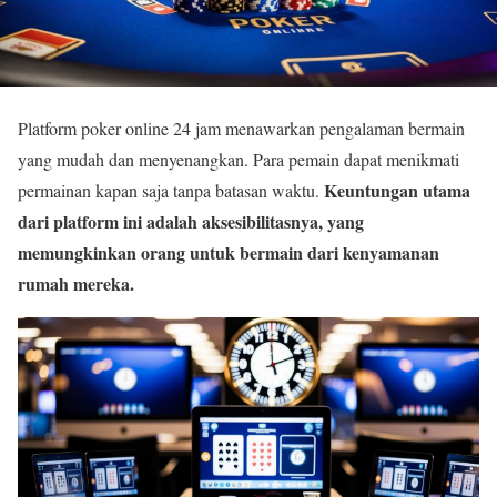
Platform poker online 24 jam menawarkan pengalaman bermain
yang mudah dan menyenangkan. Para pemain dapat menikmati
Keuntungan utama
permainan kapan saja tanpa batasan waktu.
dari platform ini adalah aksesibilitasnya, yang
memungkinkan orang untuk bermain dari kenyamanan
rumah mereka.