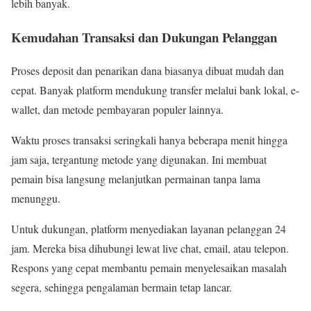
lebih banyak.
Kemudahan Transaksi dan Dukungan Pelanggan
Proses deposit dan penarikan dana biasanya dibuat mudah dan
cepat. Banyak platform mendukung transfer melalui bank lokal, e-
wallet, dan metode pembayaran populer lainnya.
Waktu proses transaksi seringkali hanya beberapa menit hingga
jam saja, tergantung metode yang digunakan. Ini membuat
pemain bisa langsung melanjutkan permainan tanpa lama
menunggu.
Untuk dukungan, platform menyediakan layanan pelanggan 24
jam. Mereka bisa dihubungi lewat live chat, email, atau telepon.
Respons yang cepat membantu pemain menyelesaikan masalah
segera, sehingga pengalaman bermain tetap lancar.