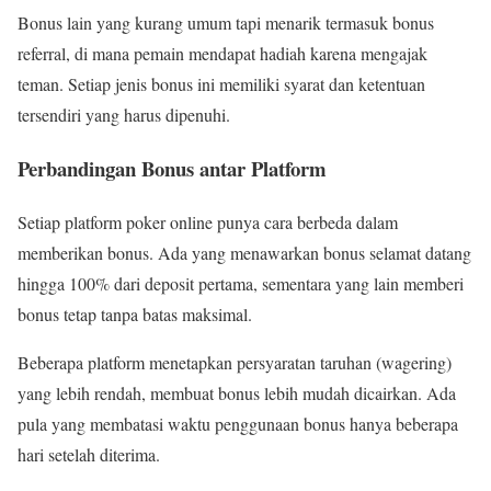
Bonus lain yang kurang umum tapi menarik termasuk bonus
referral, di mana pemain mendapat hadiah karena mengajak
teman. Setiap jenis bonus ini memiliki syarat dan ketentuan
tersendiri yang harus dipenuhi.
Perbandingan Bonus antar Platform
Setiap platform poker online punya cara berbeda dalam
memberikan bonus. Ada yang menawarkan bonus selamat datang
hingga 100% dari deposit pertama, sementara yang lain memberi
bonus tetap tanpa batas maksimal.
Beberapa platform menetapkan persyaratan taruhan (wagering)
yang lebih rendah, membuat bonus lebih mudah dicairkan. Ada
pula yang membatasi waktu penggunaan bonus hanya beberapa
hari setelah diterima.