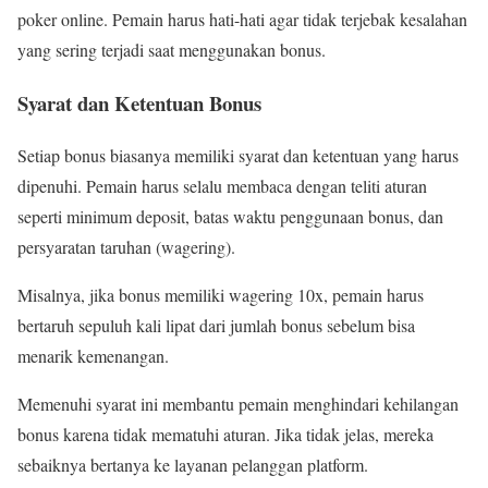
poker online. Pemain harus hati-hati agar tidak terjebak kesalahan
yang sering terjadi saat menggunakan bonus.
Syarat dan Ketentuan Bonus
Setiap bonus biasanya memiliki syarat dan ketentuan yang harus
dipenuhi. Pemain harus selalu membaca dengan teliti aturan
seperti minimum deposit, batas waktu penggunaan bonus, dan
persyaratan taruhan (wagering).
Misalnya, jika bonus memiliki wagering 10x, pemain harus
bertaruh sepuluh kali lipat dari jumlah bonus sebelum bisa
menarik kemenangan.
Memenuhi syarat ini membantu pemain menghindari kehilangan
bonus karena tidak mematuhi aturan. Jika tidak jelas, mereka
sebaiknya bertanya ke layanan pelanggan platform.