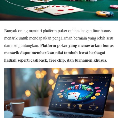
Banyak orang mencari platform poker online dengan fitur bonus
menarik untuk mendapatkan pengalaman bermain yang lebih seru
Platform poker yang menawarkan bonus
dan menguntungkan.
menarik dapat memberikan nilai tambah lewat berbagai
hadiah seperti cashback, free chip, dan turnamen khusus.