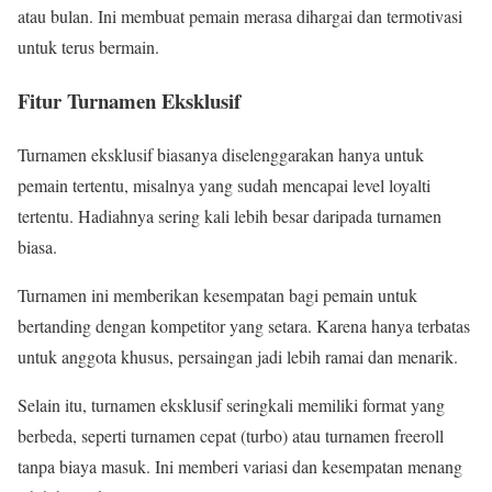
atau bulan. Ini membuat pemain merasa dihargai dan termotivasi
untuk terus bermain.
Fitur Turnamen Eksklusif
Turnamen eksklusif biasanya diselenggarakan hanya untuk
pemain tertentu, misalnya yang sudah mencapai level loyalti
tertentu. Hadiahnya sering kali lebih besar daripada turnamen
biasa.
Turnamen ini memberikan kesempatan bagi pemain untuk
bertanding dengan kompetitor yang setara. Karena hanya terbatas
untuk anggota khusus, persaingan jadi lebih ramai dan menarik.
Selain itu, turnamen eksklusif seringkali memiliki format yang
berbeda, seperti turnamen cepat (turbo) atau turnamen freeroll
tanpa biaya masuk. Ini memberi variasi dan kesempatan menang