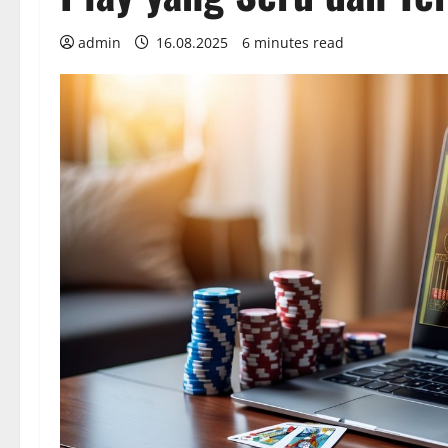
admin
16.08.2025
6 minutes read