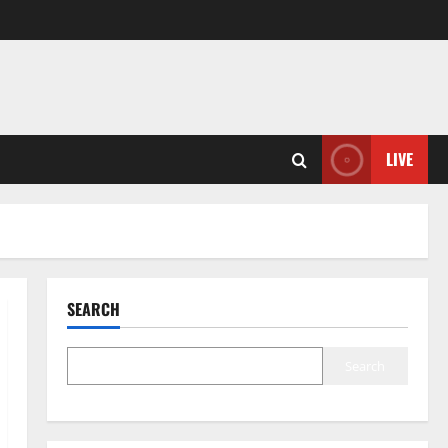
LIVE
SEARCH
Search