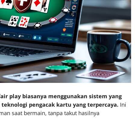
fair play biasanya menggunakan sistem yang
 teknologi pengacak kartu yang terpercaya.
Ini
n saat bermain, tanpa takut hasilnya