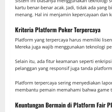
Sistem ini biasanya menggunakan teknologi s
kartu benar-benar acak. Jadi, tidak ada yang
menang. Hal ini menjamin kepercayaan dan 
Kriteria Platform Poker Terpercaya
Platform yang terpercaya harus memiliki lise
Mereka juga wajib menggunakan teknologi pen
Selain itu, ada fitur keamanan seperti enkrip
pelanggan yang responsif juga tanda platform
Platform terpercaya sering menyediakan lapora
membantu pemain memahami bahwa game terse
Keuntungan Bermain di Platform Fair P