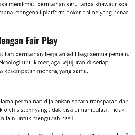
isa menikmati permainan seru tanpa khawatir soal
mana mengenali platform poker online yang benar-
dengan Fair Play
stikan permainan berjalan adil bagi semua pemain.
knologi untuk menjaga kejujuran di setiap
unya kesempatan menang yang sama.
selama permainan dijalankan secara transparan dan
 oleh sistem yang tidak bisa dimanipulasi. Tidak
in lain untuk mengubah hasil.