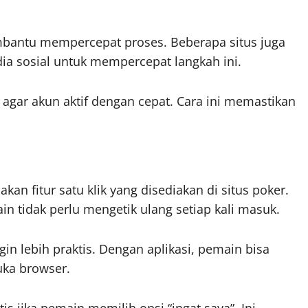
mbantu mempercepat proses. Beberapa situs juga
ia sosial untuk mempercepat langkah ini.
n agar akun aktif dengan cepat. Cara ini memastikan
n fitur satu klik yang disediakan di situs poker.
in tidak perlu mengetik ulang setiap kali masuk.
n lebih praktis. Dengan aplikasi, pemain bisa
ka browser.