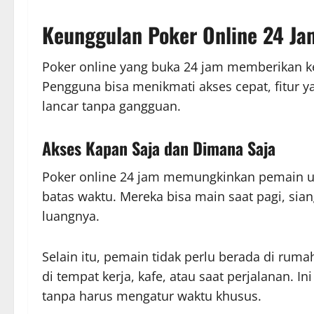
Keunggulan Poker Online 24 Ja
Poker online yang buka 24 jam memberikan 
Pengguna bisa menikmati akses cepat, fitur
lancar tanpa gangguan.
Akses Kapan Saja dan Dimana Saja
Poker online 24 jam memungkinkan pemain u
batas waktu. Mereka bisa main saat pagi, si
luangnya.
Selain itu, pemain tidak perlu berada di ruma
di tempat kerja, kafe, atau saat perjalanan. In
tanpa harus mengatur waktu khusus.