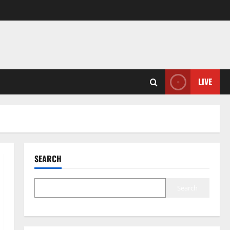
LIVE
SEARCH
Search