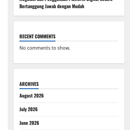
Bertanggung Jawab dengan Mudah
RECENT COMMENTS
No comments to show.
ARCHIVES
August 2026
July 2026
June 2026