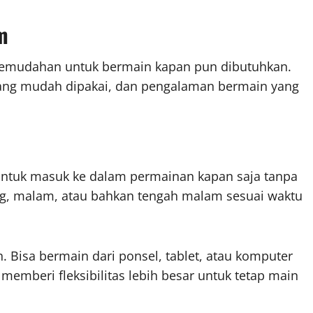
m
kemudahan untuk bermain kapan pun dibutuhkan.
 yang mudah dipakai, dan pengalaman bermain yang
ntuk masuk ke dalam permainan kapan saja tanpa
ang, malam, atau bahkan tengah malam sesuai waktu
h. Bisa bermain dari ponsel, tablet, atau komputer
i memberi fleksibilitas lebih besar untuk tetap main