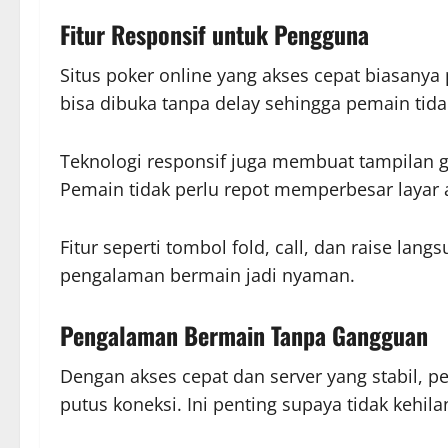
Fitur Responsif untuk Pengguna
Situs poker online yang akses cepat biasany
bisa dibuka tanpa delay sehingga pemain tid
Teknologi responsif juga membuat tampilan 
Pemain tidak perlu repot memperbesar layar 
Fitur seperti tombol fold, call, dan raise la
pengalaman bermain jadi nyaman.
Pengalaman Bermain Tanpa Gangguan
Dengan akses cepat dan server yang stabil, 
putus koneksi. Ini penting supaya tidak keh