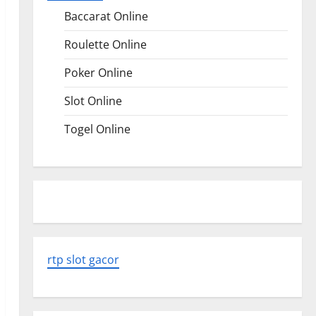
Baccarat Online
Roulette Online
Poker Online
Slot Online
Togel Online
rtp slot gacor