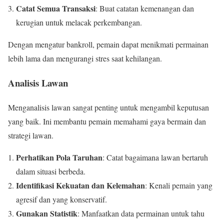
Catat Semua Transaksi
: Buat catatan kemenangan dan
kerugian untuk melacak perkembangan.
Dengan mengatur bankroll, pemain dapat menikmati permainan
lebih lama dan mengurangi stres saat kehilangan.
Analisis Lawan
Menganalisis lawan sangat penting untuk mengambil keputusan
yang baik. Ini membantu pemain memahami gaya bermain dan
strategi lawan.
Perhatikan Pola Taruhan
: Catat bagaimana lawan bertaruh
dalam situasi berbeda.
Identifikasi Kekuatan dan Kelemahan
: Kenali pemain yang
agresif dan yang konservatif.
Gunakan Statistik
: Manfaatkan data permainan untuk tahu