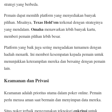
strategi yang berbeda.
Pemain dapat memilih platform yang menyediakan banyak
Texas Hold’em
pilihan. Misalnya,
terkenal dengan strateginya
Omaha
yang mendalam.
menawarkan lebih banyak kartu,
memberi pemain pilihan lebih besar.
Platform yang baik juga sering mengadakan turnamen dengan
hadiah menarik. Ini memberi kesempatan kepada pemain untuk
menunjukkan keterampilan mereka dan bersaing dengan pemain
lain.
Keamanan dan Privasi
Keamanan adalah prioritas utama dalam poker online. Pemain
perlu merasa aman saat bermain dan menyimpan data mereka.
enkripsi
Situs poker terbaik menggunakan teknologi
untuk