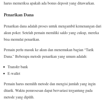
harus memeriksa apakah ada bonus deposit yang ditawarkan.
Penarikan Dana
Penarikan dana adalah proses untuk mengambil kemenangan dari
akun poker. Setelah pemain memiliki saldo yang cukup, mereka
bisa memulai penarikan.
Pemain perlu masuk ke akun dan menemukan bagian “Tarik
Dana.” Beberapa metode penarikan yang umum adalah:
Transfer bank
E-wallet
Pemain harus memilih metode dan mengisi jumlah yang ingin
ditarik. Waktu pemrosesan dapat bervariasi tergantung pada
metode yang dipilih.