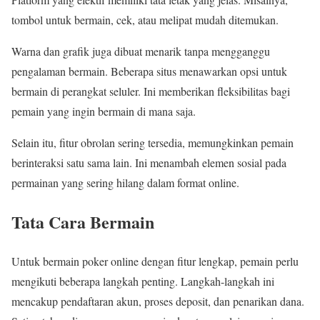
tombol untuk bermain, cek, atau melipat mudah ditemukan.
Warna dan grafik juga dibuat menarik tanpa mengganggu
pengalaman bermain. Beberapa situs menawarkan opsi untuk
bermain di perangkat seluler. Ini memberikan fleksibilitas bagi
pemain yang ingin bermain di mana saja.
Selain itu, fitur obrolan sering tersedia, memungkinkan pemain
berinteraksi satu sama lain. Ini menambah elemen sosial pada
permainan yang sering hilang dalam format online.
Tata Cara Bermain
Untuk bermain poker online dengan fitur lengkap, pemain perlu
mengikuti beberapa langkah penting. Langkah-langkah ini
mencakup pendaftaran akun, proses deposit, dan penarikan dana.