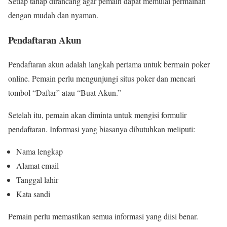
Setiap tahap dirancang agar pemain dapat memulai permainan
dengan mudah dan nyaman.
Pendaftaran Akun
Pendaftaran akun adalah langkah pertama untuk bermain poker
online. Pemain perlu mengunjungi situs poker dan mencari
tombol “Daftar” atau “Buat Akun.”
Setelah itu, pemain akan diminta untuk mengisi formulir
pendaftaran. Informasi yang biasanya dibutuhkan meliputi:
Nama lengkap
Alamat email
Tanggal lahir
Kata sandi
Pemain perlu memastikan semua informasi yang diisi benar.