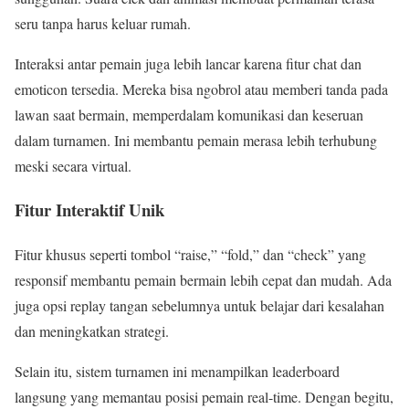
seru tanpa harus keluar rumah.
Interaksi antar pemain juga lebih lancar karena fitur chat dan
emoticon tersedia. Mereka bisa ngobrol atau memberi tanda pada
lawan saat bermain, memperdalam komunikasi dan keseruan
dalam turnamen. Ini membantu pemain merasa lebih terhubung
meski secara virtual.
Fitur Interaktif Unik
Fitur khusus seperti tombol “raise,” “fold,” dan “check” yang
responsif membantu pemain bermain lebih cepat dan mudah. Ada
juga opsi replay tangan sebelumnya untuk belajar dari kesalahan
dan meningkatkan strategi.
Selain itu, sistem turnamen ini menampilkan leaderboard
langsung yang memantau posisi pemain real-time. Dengan begitu,