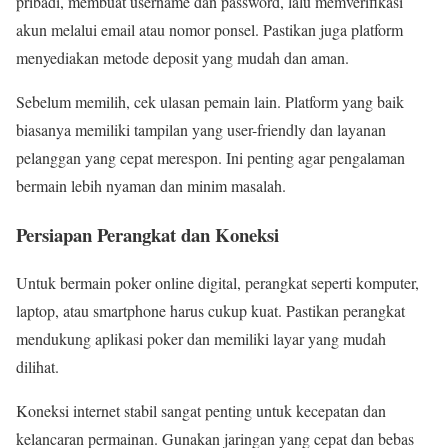
pribadi, membuat username dan password, lalu memverifikasi
akun melalui email atau nomor ponsel. Pastikan juga platform
menyediakan metode deposit yang mudah dan aman.
Sebelum memilih, cek ulasan pemain lain. Platform yang baik
biasanya memiliki tampilan yang user-friendly dan layanan
pelanggan yang cepat merespon. Ini penting agar pengalaman
bermain lebih nyaman dan minim masalah.
Persiapan Perangkat dan Koneksi
Untuk bermain poker online digital, perangkat seperti komputer,
laptop, atau smartphone harus cukup kuat. Pastikan perangkat
mendukung aplikasi poker dan memiliki layar yang mudah
dilihat.
Koneksi internet stabil sangat penting untuk kecepatan dan
kelancaran permainan. Gunakan jaringan yang cepat dan bebas