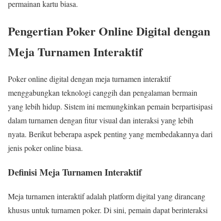
permainan kartu biasa.
Pengertian Poker Online Digital dengan
Meja Turnamen Interaktif
Poker online digital dengan meja turnamen interaktif
menggabungkan teknologi canggih dan pengalaman bermain
yang lebih hidup. Sistem ini memungkinkan pemain berpartisipasi
dalam turnamen dengan fitur visual dan interaksi yang lebih
nyata. Berikut beberapa aspek penting yang membedakannya dari
jenis poker online biasa.
Definisi Meja Turnamen Interaktif
Meja turnamen interaktif adalah platform digital yang dirancang
khusus untuk turnamen poker. Di sini, pemain dapat berinteraksi