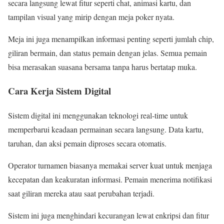
secara langsung lewat fitur seperti chat, animasi kartu, dan
tampilan visual yang mirip dengan meja poker nyata.
Meja ini juga menampilkan informasi penting seperti jumlah chip,
giliran bermain, dan status pemain dengan jelas. Semua pemain
bisa merasakan suasana bersama tanpa harus bertatap muka.
Cara Kerja Sistem Digital
Sistem digital ini menggunakan teknologi real-time untuk
memperbarui keadaan permainan secara langsung. Data kartu,
taruhan, dan aksi pemain diproses secara otomatis.
Operator turnamen biasanya memakai server kuat untuk menjaga
kecepatan dan keakuratan informasi. Pemain menerima notifikasi
saat giliran mereka atau saat perubahan terjadi.
Sistem ini juga menghindari kecurangan lewat enkripsi dan fitur