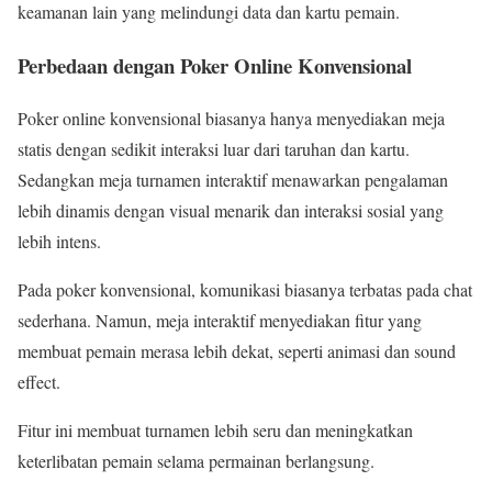
keamanan lain yang melindungi data dan kartu pemain.
Perbedaan dengan Poker Online Konvensional
Poker online konvensional biasanya hanya menyediakan meja
statis dengan sedikit interaksi luar dari taruhan dan kartu.
Sedangkan meja turnamen interaktif menawarkan pengalaman
lebih dinamis dengan visual menarik dan interaksi sosial yang
lebih intens.
Pada poker konvensional, komunikasi biasanya terbatas pada chat
sederhana. Namun, meja interaktif menyediakan fitur yang
membuat pemain merasa lebih dekat, seperti animasi dan sound
effect.
Fitur ini membuat turnamen lebih seru dan meningkatkan
keterlibatan pemain selama permainan berlangsung.