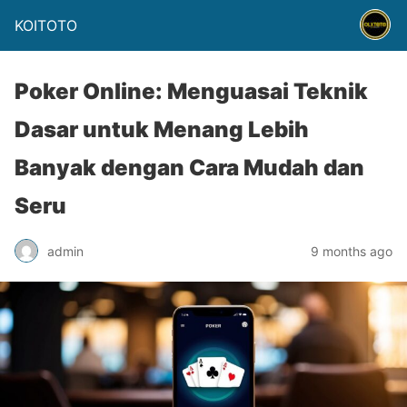
KOITOTO
Poker Online: Menguasai Teknik
Dasar untuk Menang Lebih
Banyak dengan Cara Mudah dan
Seru
admin
9 months ago