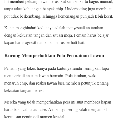
Ini memberi peluang lawan terus ikut sampai kartu bagus muncul,
tanpa takut kehilangan banyak chip. Underbetting juga membuat
pot tidak berkembang, sehingga kemenangan pun jadi lebih kecil.
Kunci menghindari keduanya adalah menyesuaikan taruhan
dengan kekuatan tangan dan situasi meja. Pemain harus belajar
kapan harus agresif dan kapan harus berhati-hati.
Kurang Memperhatikan Pola Permainan Lawan
Pemain yang fokus hanya pada kartunya sendiri seringkali lupa
memperhatikan cara lawan bermain. Pola taruhan, waktu
menaruh chip, dan reaksi lawan bisa memberi petunjuk tentang
kekuatan tangan mereka.
Mereka yang tidak memperhatikan pola ini sulit membaca kapan
harus fold, call, atau raise. Akibatnya, sering salah mengambil
keputusan penting di momen krusial.