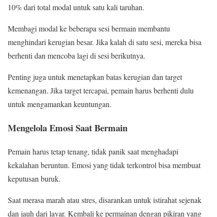
10% dari total modal untuk satu kali taruhan.
Membagi modal ke beberapa sesi bermain membantu
menghindari kerugian besar. Jika kalah di satu sesi, mereka bisa
berhenti dan mencoba lagi di sesi berikutnya.
Penting juga untuk menetapkan batas kerugian dan target
kemenangan. Jika target tercapai, pemain harus berhenti dulu
untuk mengamankan keuntungan.
Mengelola Emosi Saat Bermain
Pemain harus tetap tenang, tidak panik saat menghadapi
kekalahan beruntun. Emosi yang tidak terkontrol bisa membuat
keputusan buruk.
Saat merasa marah atau stres, disarankan untuk istirahat sejenak
dan jauh dari layar. Kembali ke permainan dengan pikiran yang