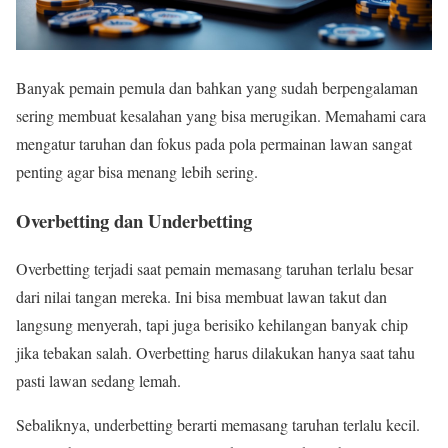
Banyak pemain pemula dan bahkan yang sudah berpengalaman
sering membuat kesalahan yang bisa merugikan. Memahami cara
mengatur taruhan dan fokus pada pola permainan lawan sangat
penting agar bisa menang lebih sering.
Overbetting dan Underbetting
Overbetting terjadi saat pemain memasang taruhan terlalu besar
dari nilai tangan mereka. Ini bisa membuat lawan takut dan
langsung menyerah, tapi juga berisiko kehilangan banyak chip
jika tebakan salah. Overbetting harus dilakukan hanya saat tahu
pasti lawan sedang lemah.
Sebaliknya, underbetting berarti memasang taruhan terlalu kecil.