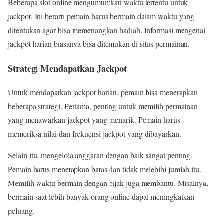
Beberapa slot online mengumumkan waktu tertentu untuk
jackpot. Ini berarti pemain harus bermain dalam waktu yang
ditentukan agar bisa memenangkan hadiah. Informasi mengenai
jackpot harian biasanya bisa ditemukan di situs permainan.
Strategi Mendapatkan Jackpot
Untuk mendapatkan jackpot harian, pemain bisa menerapkan
beberapa strategi. Pertama, penting untuk memilih permainan
yang menawarkan jackpot yang menarik. Pemain harus
memeriksa nilai dan frekuensi jackpot yang dibayarkan.
Selain itu, mengelola anggaran dengan baik sangat penting.
Pemain harus menetapkan batas dan tidak melebihi jumlah itu.
Memilih waktu bermain dengan bijak juga membantu. Misalnya,
bermain saat lebih banyak orang online dapat meningkatkan
peluang.