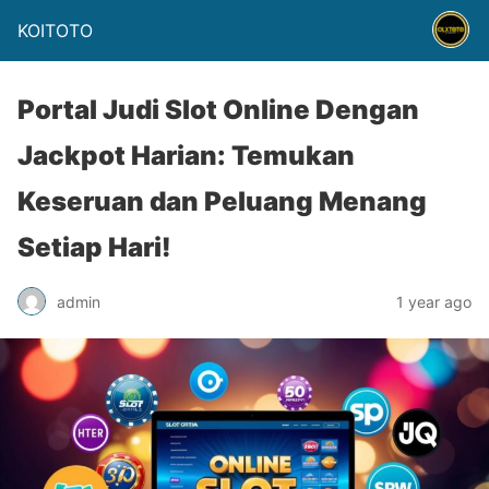
KOITOTO
Portal Judi Slot Online Dengan
Jackpot Harian: Temukan
Keseruan dan Peluang Menang
Setiap Hari!
admin
1 year ago