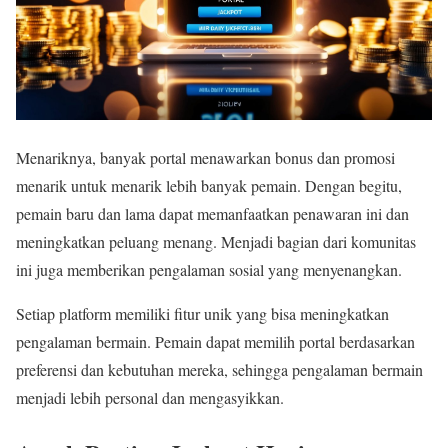
Menariknya, banyak portal menawarkan bonus dan promosi
menarik untuk menarik lebih banyak pemain. Dengan begitu,
pemain baru dan lama dapat memanfaatkan penawaran ini dan
meningkatkan peluang menang. Menjadi bagian dari komunitas
ini juga memberikan pengalaman sosial yang menyenangkan.
Setiap platform memiliki fitur unik yang bisa meningkatkan
pengalaman bermain. Pemain dapat memilih portal berdasarkan
preferensi dan kebutuhan mereka, sehingga pengalaman bermain
menjadi lebih personal dan mengasyikkan.