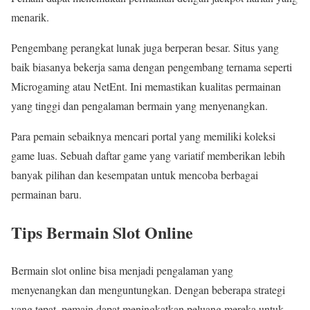
menarik.
Pengembang perangkat lunak juga berperan besar. Situs yang
baik biasanya bekerja sama dengan pengembang ternama seperti
Microgaming atau NetEnt. Ini memastikan kualitas permainan
yang tinggi dan pengalaman bermain yang menyenangkan.
Para pemain sebaiknya mencari portal yang memiliki koleksi
game luas. Sebuah daftar game yang variatif memberikan lebih
banyak pilihan dan kesempatan untuk mencoba berbagai
permainan baru.
Tips Bermain Slot Online
Bermain slot online bisa menjadi pengalaman yang
menyenangkan dan menguntungkan. Dengan beberapa strategi
yang tepat, pemain dapat meningkatkan peluang mereka untuk