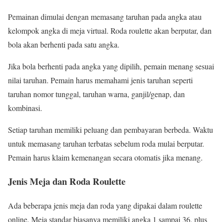
Pemainan dimulai dengan memasang taruhan pada angka atau
kelompok angka di meja virtual. Roda roulette akan berputar, dan
bola akan berhenti pada satu angka.
Jika bola berhenti pada angka yang dipilih, pemain menang sesuai
nilai taruhan. Pemain harus memahami jenis taruhan seperti
taruhan nomor tunggal, taruhan warna, ganjil/genap, dan
kombinasi.
Setiap taruhan memiliki peluang dan pembayaran berbeda. Waktu
untuk memasang taruhan terbatas sebelum roda mulai berputar.
Pemain harus klaim kemenangan secara otomatis jika menang.
Jenis Meja dan Roda Roulette
Ada beberapa jenis meja dan roda yang dipakai dalam roulette
online. Meja standar biasanya memiliki angka 1 sampai 36, plus