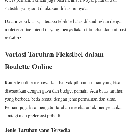
statistik, yang sulit dilakukan di kasino nyata.
Dalam versi klasik, interaksi lebih terbatas dibandingkan dengan
roulette online interaktif yang menyediakan fitur chat dan animasi
real-time.
Variasi Taruhan Fleksibel dalam
Roulette Online
Roulette online menawarkan banyak pilihan taruhan yang bisa
disesuaikan dengan gaya dan budget pemain. Ada batas taruhan
yang berbeda-beda sesuai dengan jenis permainan dan situs.
Pemain juga bisa mengatur taruhan mereka untuk menyesuaikan
strategi atau preferensi pribadi.
Jenis Taruhan yang Tersedia