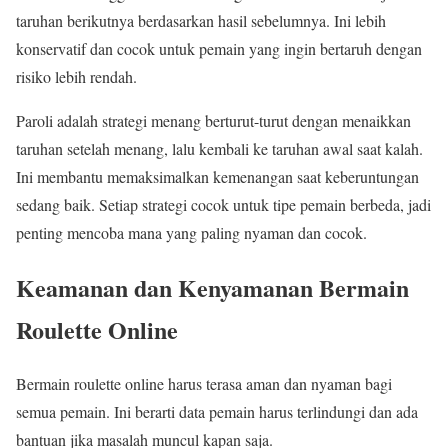
taruhan berikutnya berdasarkan hasil sebelumnya. Ini lebih
konservatif dan cocok untuk pemain yang ingin bertaruh dengan
risiko lebih rendah.
Paroli adalah strategi menang berturut-turut dengan menaikkan
taruhan setelah menang, lalu kembali ke taruhan awal saat kalah.
Ini membantu memaksimalkan kemenangan saat keberuntungan
sedang baik. Setiap strategi cocok untuk tipe pemain berbeda, jadi
penting mencoba mana yang paling nyaman dan cocok.
Keamanan dan Kenyamanan Bermain
Roulette Online
Bermain roulette online harus terasa aman dan nyaman bagi
semua pemain. Ini berarti data pemain harus terlindungi dan ada
bantuan jika masalah muncul kapan saja.