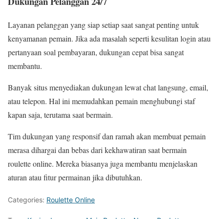
Dukungan Pelanggan 24/7
Layanan pelanggan yang siap setiap saat sangat penting untuk
kenyamanan pemain. Jika ada masalah seperti kesulitan login atau
pertanyaan soal pembayaran, dukungan cepat bisa sangat
membantu.
Banyak situs menyediakan dukungan lewat chat langsung, email,
atau telepon. Hal ini memudahkan pemain menghubungi staf
kapan saja, terutama saat bermain.
Tim dukungan yang responsif dan ramah akan membuat pemain
merasa dihargai dan bebas dari kekhawatiran saat bermain
roulette online. Mereka biasanya juga membantu menjelaskan
aturan atau fitur permainan jika dibutuhkan.
Categories:
Roulette Online