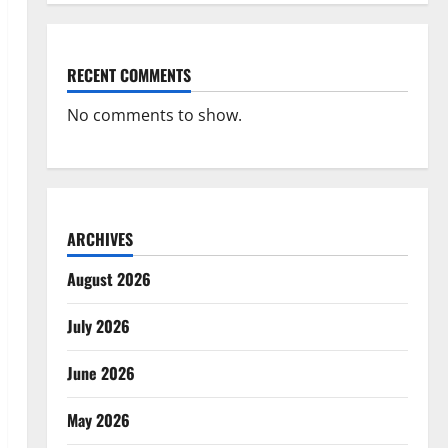
RECENT COMMENTS
No comments to show.
ARCHIVES
August 2026
July 2026
June 2026
May 2026