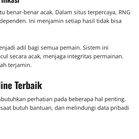
u benar-benar acak. Dalam situs terpercaya, RNG
independen. Ini menjamin setiap hasil tidak bisa
njadi adil bagi semua pemain. Sistem ini
ul secara acak, menjaga integritas permainan.
ah terjamin.
ine Terbaik
mbutuhkan perhatian pada beberapa hal penting.
 saat butuh bantuan, dan melindungi data pribadi