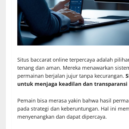
Situs baccarat online terpercaya adalah pili
tenang dan aman. Mereka menawarkan sistem f
permainan berjalan jujur tanpa kecurangan.
S
untuk menjaga keadilan dan transparansi 
Pemain bisa merasa yakin bahwa hasil permai
pada strategi dan keberuntungan. Hal ini m
menyenangkan dan dapat dipercaya.