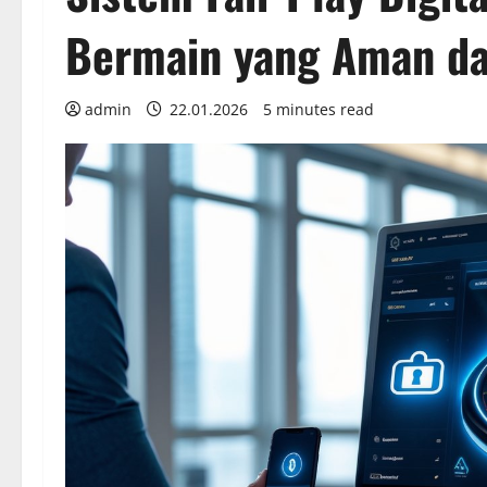
Bermain yang Aman d
admin
22.01.2026
5 minutes read