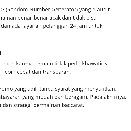
RNG (Random Number Generator) yang diaudit
mainan benar-benar acak dan tidak bisa
l dan ada layanan pelanggan 24 jam untuk
a
 aman karena pemain tidak perlu khawatir soal
lebih cepat dan transparan.
romo yang adil, tanpa syarat yang menyulitkan.
bayaran yang mudah dan beragam. Pada akhirnya,
dan strategi permainan baccarat.