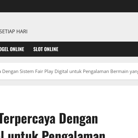
ETIAP HARI
OGEL ONLINE
SLOT ONLINE
ya Dengan Sistem Fair Play Digital untuk Pengalaman Bermain 
 Terpercaya Dengan
tal untuk Pengalaman