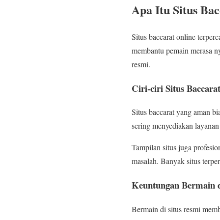
Apa Itu Situs Ba
Situs baccarat online terpe
membantu pemain merasa nya
resmi.
Ciri-ciri Situs Baccar
Situs baccarat yang aman bi
sering menyediakan layanan
Tampilan situs juga profesi
masalah. Banyak situs terpe
Keuntungan Bermain d
Bermain di situs resmi memb