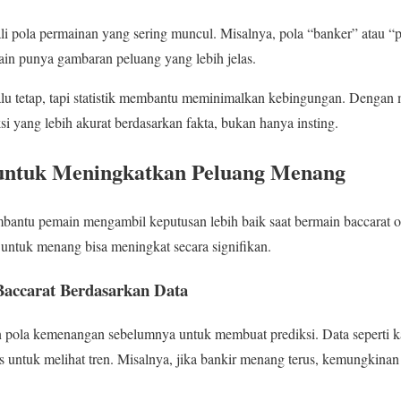
i pola permainan yang sering muncul. Misalnya, pola “banker” atau “p
ain punya gambaran peluang yang lebih jelas.
lalu tetap, tapi statistik membantu meminimalkan kebingungan. Dengan m
i yang lebih akurat berdasarkan fakta, bukan hanya insting.
 untuk Meningkatkan Peluang Menang
mbantu pemain mengambil keputusan lebih baik saat bermain baccarat o
g untuk menang bisa meningkat secara signifikan.
 Baccarat Berdasarkan Data
pola kemenangan sebelumnya untuk membuat prediksi. Data seperti ka
s untuk melihat tren. Misalnya, jika bankir menang terus, kemungkinan 