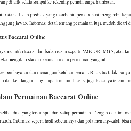
yang ditarik selalu sampai ke rekening pemain tanpa hambatan.
fitur statistik dan prediksi yang membantu pemain buat mengambil kep
nggung jawab. Informasi detail tentang permainan juga mudah dicari di 
itus Baccarat Online
rcaya memiliki lisensi dari badan resmi seperti PAGCOR, MGA, atau lai
reka mengikuti standar keamanan dan permainan yang adil.
ses pembayaran dan menangani keluhan pemain. Bila situs tidak punya 
n dan kehilangan uang tanpa jaminan. Lisensi juga biasanya tercantum j
dalam Permainan Baccarat Online
elihat data yang terkumpul dari setiap permainan. Dengan data ini, m
bertaruh. Informasi seperti hasil sebelumnya dan pola menang-kalah bis