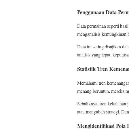
Penggunaan Data Perm
Data permainan seperti hasil
menganalisis kemungkinan has
Data ini sering disajikan d
analisis yang tepat, keputus
Statistik Tren Kemen
Memahami tren kemenangan d
menang beruntun, mereka mun
Sebaliknya, tren kekalahan 
atau mengubah strategi. Deng
Mengidentifikasi Pola 