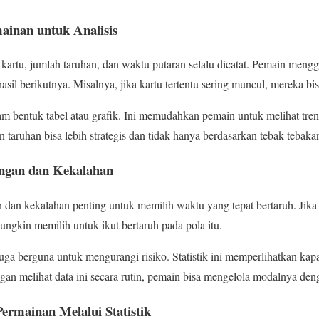
ainan untuk Analisis
 kartu, jumlah taruhan, dan waktu putaran selalu dicatat. Pemain meng
il berikutnya. Misalnya, jika kartu tertentu sering muncul, mereka bis
alam bentuk tabel atau grafik. Ini memudahkan pemain untuk melihat tre
an taruhan bisa lebih strategis dan tidak hanya berdasarkan tebak-tebaka
angan dan Kekalahan
an kekalahan penting untuk memilih waktu yang tepat bertaruh. Jika 
gkin memilih untuk ikut bertaruh pada pola itu.
juga berguna untuk mengurangi risiko. Statistik ini memperlihatkan kap
an melihat data ini secara rutin, pemain bisa mengelola modalnya deng
Permainan Melalui Statistik