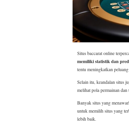
Situs baccarat online terpe
memiliki statistik dan pr
tentu meningkatkan peluang
Selain itu, keandalan situs
melihat pola permainan dan tr
Banyak situs yang menawarkan
untuk memilih situs yang t
lebih baik.