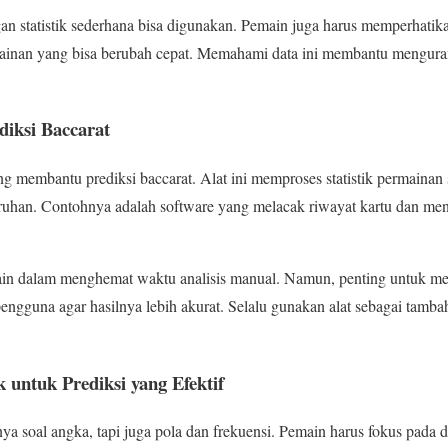
ngan statistik sederhana bisa digunakan. Pemain juga harus memperhatik
mainan yang bisa berubah cepat. Memahami data ini membantu menguran
diksi Baccarat
ng membantu prediksi baccarat. Alat ini memproses statistik permainan 
uhan. Contohnya adalah software yang melacak riwayat kartu dan men
n dalam menghemat waktu analisis manual. Namun, penting untuk memil
engguna agar hasilnya lebih akurat. Selalu gunakan alat sebagai tamba
 untuk Prediksi yang Efektif
ya soal angka, tapi juga pola dan frekuensi. Pemain harus fokus pada 