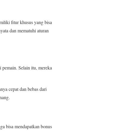
liki fitur khusus yang bisa
nyata dan mematuhi aturan
i pemain. Selain itu, mereka
anya cepat dan bebas dari
enang.
juga bisa mendapatkan bonus