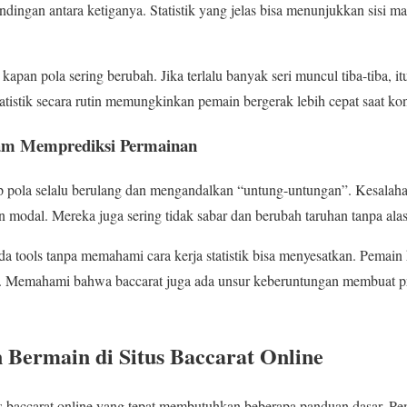
andingan antara ketiganya. Statistik yang jelas bisa menunjukkan sisi m
kapan pola sering berubah. Jika terlalu banyak seri muncul tiba-tiba, it
tistik secara rutin memungkinkan pemain bergerak lebih cepat saat kon
m Memprediksi Permainan
pola selalu berulang dan mengandalkan “untung-untungan”. Kesalaha
n modal. Mereka juga sering tidak sabar dan berubah taruhan tanpa alas
ada tools tanpa memahami cara kerja statistik bisa menyesatkan. Pemain h
. Memahami bahwa baccarat juga ada unsur keberuntungan membuat pre
 Bermain di Situs Baccarat Online
s baccarat online yang tepat membutuhkan beberapa panduan dasar. Pem