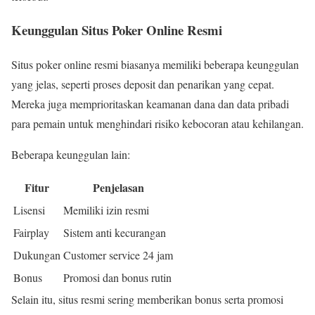
Keunggulan Situs Poker Online Resmi
Situs poker online resmi biasanya memiliki beberapa keunggulan
yang jelas, seperti proses deposit dan penarikan yang cepat.
Mereka juga memprioritaskan keamanan dana dan data pribadi
para pemain untuk menghindari risiko kebocoran atau kehilangan.
Beberapa keunggulan lain:
Fitur
Penjelasan
Lisensi
Memiliki izin resmi
Fairplay
Sistem anti kecurangan
Dukungan
Customer service 24 jam
Bonus
Promosi dan bonus rutin
Selain itu, situs resmi sering memberikan bonus serta promosi