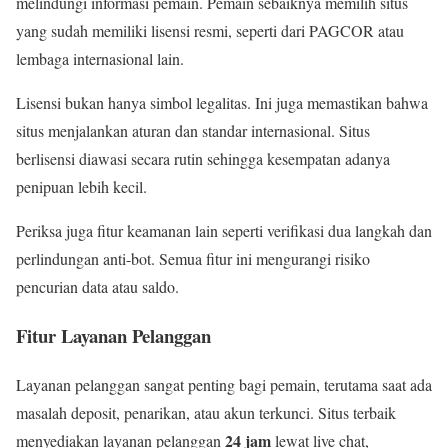
melindungi informasi pemain. Pemain sebaiknya memilih situs
yang sudah memiliki lisensi resmi, seperti dari PAGCOR atau
lembaga internasional lain.
Lisensi bukan hanya simbol legalitas. Ini juga memastikan bahwa
situs menjalankan aturan dan standar internasional. Situs
berlisensi diawasi secara rutin sehingga kesempatan adanya
penipuan lebih kecil.
Periksa juga fitur keamanan lain seperti verifikasi dua langkah dan
perlindungan anti-bot. Semua fitur ini mengurangi risiko
pencurian data atau saldo.
Fitur Layanan Pelanggan
Layanan pelanggan sangat penting bagi pemain, terutama saat ada
masalah deposit, penarikan, atau akun terkunci. Situs terbaik
24 jam
menyediakan layanan pelanggan
lewat live chat,