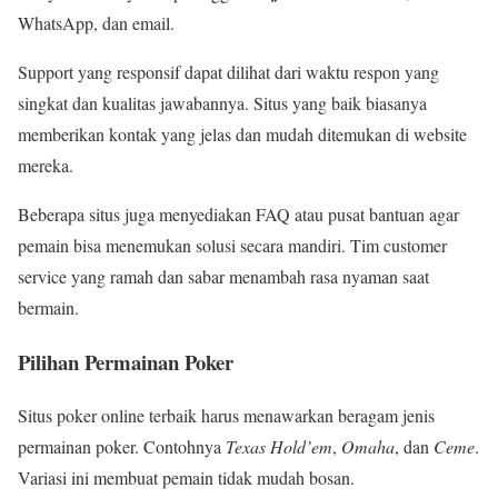
WhatsApp, dan email.
Support yang responsif dapat dilihat dari waktu respon yang
singkat dan kualitas jawabannya. Situs yang baik biasanya
memberikan kontak yang jelas dan mudah ditemukan di website
mereka.
Beberapa situs juga menyediakan FAQ atau pusat bantuan agar
pemain bisa menemukan solusi secara mandiri. Tim customer
service yang ramah dan sabar menambah rasa nyaman saat
bermain.
Pilihan Permainan Poker
Situs poker online terbaik harus menawarkan beragam jenis
permainan poker. Contohnya
Texas Hold’em
,
Omaha
, dan
Ceme
.
Variasi ini membuat pemain tidak mudah bosan.