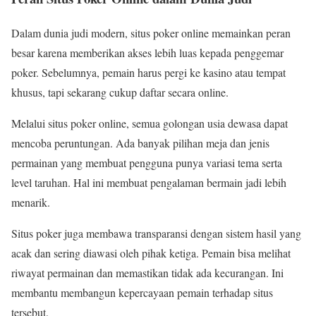
Dalam dunia judi modern, situs poker online memainkan peran
besar karena memberikan akses lebih luas kepada penggemar
poker. Sebelumnya, pemain harus pergi ke kasino atau tempat
khusus, tapi sekarang cukup daftar secara online.
Melalui situs poker online, semua golongan usia dewasa dapat
mencoba peruntungan. Ada banyak pilihan meja dan jenis
permainan yang membuat pengguna punya variasi tema serta
level taruhan. Hal ini membuat pengalaman bermain jadi lebih
menarik.
Situs poker juga membawa transparansi dengan sistem hasil yang
acak dan sering diawasi oleh pihak ketiga. Pemain bisa melihat
riwayat permainan dan memastikan tidak ada kecurangan. Ini
membantu membangun kepercayaan pemain terhadap situs
tersebut.