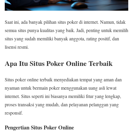
Saat ini, ada banyak pilihan situs poker di internet. Namun, tidak
semua situs punya kualitas yang baik. Jadi, penting untuk memilih
situs yang sudah memiliki banyak anggota, rating positif, dan
lisensi resmi.
Apa Itu Situs Poker Online Terbaik
Situs poker online terbaik menyediakan tempat yang aman dan
nyaman untuk bermain poker menggunakan uang asli lewat
internet. Situs seperti ini biasanya memiliki fitur yang lengkap,
proses transaksi yang mudah, dan pelayanan pelanggan yang
responsif.
Pengertian Situs Poker Online