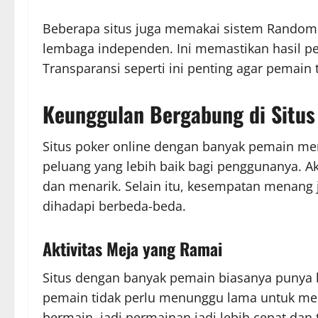
Beberapa situs juga memakai sistem Random 
lembaga independen. Ini memastikan hasil pe
Transparansi seperti ini penting agar pemain
Keunggulan Bergabung di Situ
Situs poker online dengan banyak pemain m
peluang yang lebih baik bagi penggunanya. A
dan menarik. Selain itu, kesempatan menang j
dihadapi berbeda-beda.
Aktivitas Meja yang Ramai
Situs dengan banyak pemain biasanya punya ba
pemain tidak perlu menunggu lama untuk men
bermain, jadi permainan jadi lebih cepat da