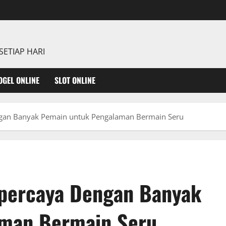
ETIAP HARI
OGEL ONLINE
SLOT ONLINE
engan Banyak Pemain untuk Pengalaman Bermain Seru
rpercaya Dengan Banyak
aman Bermain Seru