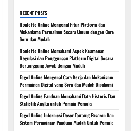
RECENT POSTS
Roulette Online Mengenal Fitur Platform dan
Mekanisme Permainan Secara Umum dengan Cara
Seru dan Mudah
Roulette Online Memahami Aspek Keamanan
Regulasi dan Penggunaan Platform Digital Secara
Bertanggung Jawab dengan Mudah
Togel Online Mengenal Cara Kerja dan Mekanisme
Permainan Digital yang Seru dan Mudah Dipahami
Togel Online Panduan Memahami Data Historis Dan
Statistik Angka untuk Pemain Pemula
Togel Online Informasi Dasar Tentang Pasaran Dan
Sistem Permainan: Panduan Mudah Untuk Pemula