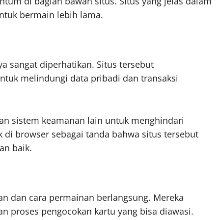
tum di bagian bawah situs. Situs yang jelas dalam
tuk bermain lebih lama.
a sangat diperhatikan. Situs tersebut
ntuk melindungi data pribadi dan transaksi
 dan sistem keamanan lain untuk menghindari
 di browser sebagai tanda bahwa situs tersebut
an baik.
uran dan cara permainan berlangsung. Mereka
 proses pengocokan kartu yang bisa diawasi.