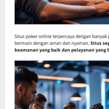
Situs poker online terpercaya dengan banyak 
bermain dengan aman dan nyaman.
Situs s
keamanan yang baik dan pelayanan yang b