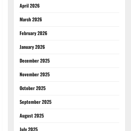
April 2026
March 2026
February 2026
January 2026
December 2025
November 2025
October 2025
September 2025
August 2025
July 2025