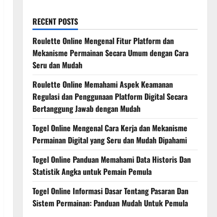
RECENT POSTS
Roulette Online Mengenal Fitur Platform dan
Mekanisme Permainan Secara Umum dengan Cara
Seru dan Mudah
Roulette Online Memahami Aspek Keamanan
Regulasi dan Penggunaan Platform Digital Secara
Bertanggung Jawab dengan Mudah
Togel Online Mengenal Cara Kerja dan Mekanisme
Permainan Digital yang Seru dan Mudah Dipahami
Togel Online Panduan Memahami Data Historis Dan
Statistik Angka untuk Pemain Pemula
Togel Online Informasi Dasar Tentang Pasaran Dan
Sistem Permainan: Panduan Mudah Untuk Pemula