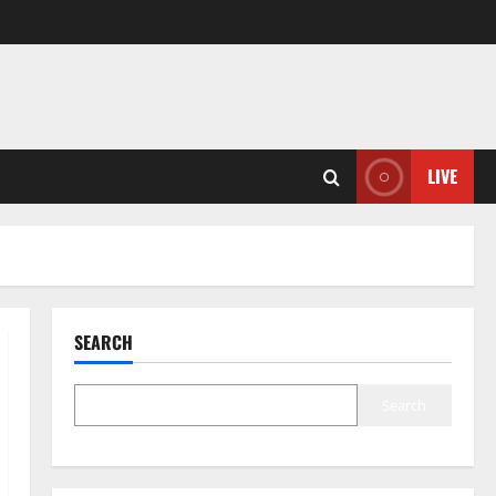
LIVE
SEARCH
Search