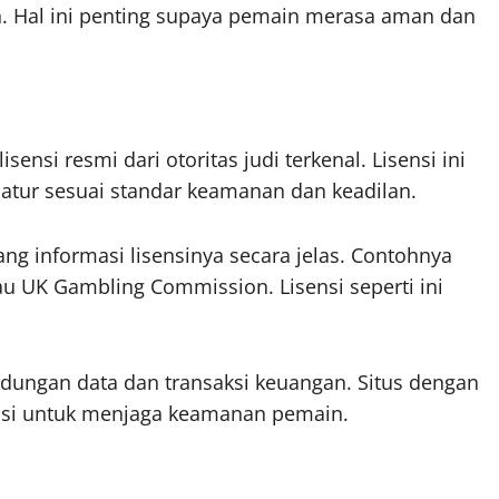
n. Hal ini penting supaya pemain merasa aman dan
.
sensi resmi dari otoritas judi terkenal. Lisensi ini
atur sesuai standar keamanan dan keadilan.
 informasi lisensinya secara jelas. Contohnya
tau UK Gambling Commission. Lisensi seperti ini
lindungan data dan transaksi keuangan. Situs dengan
ipsi untuk menjaga keamanan pemain.