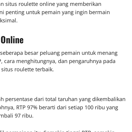
 situs roulette online yang memberikan
 Ini penting untuk pemain yang ingin bermain
ksimal.
Online
 seberapa besar peluang pemain untuk menang
P, cara menghitungnya, dan pengaruhnya pada
tus roulette terbaik.
lah persentase dari total taruhan yang dikembalikan
nya, RTP 97% berarti dari setiap 100 ribu yang
bali 97 ribu.