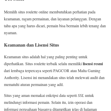
Memilih situs roulette online membutuhkan perhatian pada
keamanan, ragam permainan, dan layanan pelanggan. Dengan
tahu apa yang harus dicari, pemain bisa bermain lebih tenang dan
nyaman.
Keamanan dan Lisensi Situs
Keamanan situs adalah hal yang paling penting untuk
lisensi resmi
diperhatikan. Situs roulette terbaik selalu memiliki
dari lembaga terpercaya seperti PAGCOR atau Malta Gaming
Authority. Lisensi ini menandakan situs telah melewati audit dan
mematuhi aturan permainan yang adil.
Situs yang aman memakai enkripsi data seperti
SSL
untuk
melindungi informasi pemain. Selain itu, izin operasi dan
informasi perusahaan biasanya ditampilkan jelas di halaman