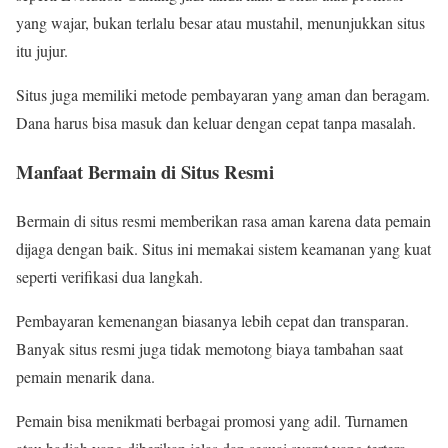
yang wajar, bukan terlalu besar atau mustahil, menunjukkan situs
itu jujur.
Situs juga memiliki metode pembayaran yang aman dan beragam.
Dana harus bisa masuk dan keluar dengan cepat tanpa masalah.
Manfaat Bermain di Situs Resmi
Bermain di situs resmi memberikan rasa aman karena data pemain
dijaga dengan baik. Situs ini memakai sistem keamanan yang kuat
seperti verifikasi dua langkah.
Pembayaran kemenangan biasanya lebih cepat dan transparan.
Banyak situs resmi juga tidak memotong biaya tambahan saat
pemain menarik dana.
Pemain bisa menikmati berbagai promosi yang adil. Turnamen