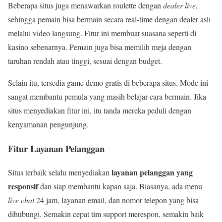
Beberapa situs juga menawarkan roulette dengan
dealer live
,
sehingga pemain bisa bermain secara real-time dengan dealer asli
melalui video langsung. Fitur ini membuat suasana seperti di
kasino sebenarnya. Pemain juga bisa memilih meja dengan
taruhan rendah atau tinggi, sesuai dengan budget.
Selain itu, tersedia game demo gratis di beberapa situs. Mode ini
sangat membantu pemula yang masih belajar cara bermain. Jika
situs menyediakan fitur ini, itu tanda mereka peduli dengan
kenyamanan pengunjung.
Fitur Layanan Pelanggan
layanan pelanggan yang
Situs terbaik selalu menyediakan
responsif
dan siap membantu kapan saja. Biasanya, ada menu
live chat
24 jam, layanan email, dan nomor telepon yang bisa
dihubungi. Semakin cepat tim support merespon, semakin baik