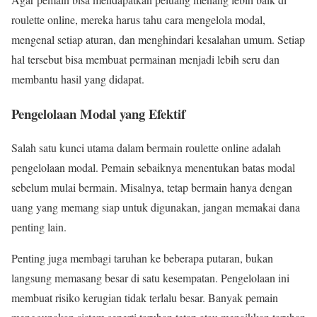
roulette online, mereka harus tahu cara mengelola modal,
mengenal setiap aturan, dan menghindari kesalahan umum. Setiap
hal tersebut bisa membuat permainan menjadi lebih seru dan
membantu hasil yang didapat.
Pengelolaan Modal yang Efektif
Salah satu kunci utama dalam bermain roulette online adalah
pengelolaan modal. Pemain sebaiknya menentukan batas modal
sebelum mulai bermain. Misalnya, tetap bermain hanya dengan
uang yang memang siap untuk digunakan, jangan memakai dana
penting lain.
Penting juga membagi taruhan ke beberapa putaran, bukan
langsung memasang besar di satu kesempatan. Pengelolaan ini
membuat risiko kerugian tidak terlalu besar. Banyak pemain