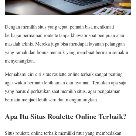
Dengan memilih situs yang tepat, pemain bisa menikmati
berbagai permainan roulette tanpa khawatir soal penipuan atau
masalah teknis. Mereka juga bisa mendapat layanan pelanggan
yang ramah dan bonus menarik yang membuat bermain semakin
menyenangkan.
Memahami ciri-ciri situs roulette online terbaik sangat penting
agar waktu bermain lebih aman dan nyaman. Temukan apa saja
yang harus diperhatikan saat memilih situs, agar pengalaman
bermain menjadi lebih seru dan menguntungkan.
Apa Itu Situs Roulette Online Terbaik?
Situs roulette online terbaik memiliki fitur yang membedakan