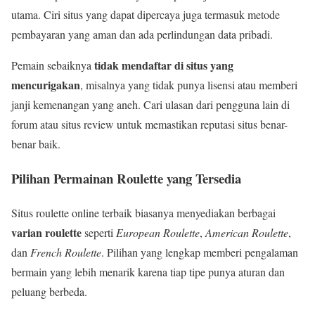
utama. Ciri situs yang dapat dipercaya juga termasuk metode
pembayaran yang aman dan ada perlindungan data pribadi.
tidak mendaftar di situs yang
Pemain sebaiknya
mencurigakan
, misalnya yang tidak punya lisensi atau memberi
janji kemenangan yang aneh. Cari ulasan dari pengguna lain di
forum atau situs review untuk memastikan reputasi situs benar-
benar baik.
Pilihan Permainan Roulette yang Tersedia
Situs roulette online terbaik biasanya menyediakan berbagai
varian roulette
seperti
European Roulette
,
American Roulette
,
dan
French Roulette
. Pilihan yang lengkap memberi pengalaman
bermain yang lebih menarik karena tiap tipe punya aturan dan
peluang berbeda.