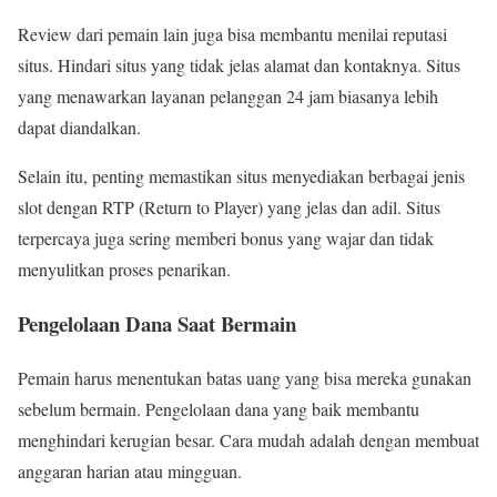
Review dari pemain lain juga bisa membantu menilai reputasi
situs. Hindari situs yang tidak jelas alamat dan kontaknya. Situs
yang menawarkan layanan pelanggan 24 jam biasanya lebih
dapat diandalkan.
Selain itu, penting memastikan situs menyediakan berbagai jenis
slot dengan RTP (Return to Player) yang jelas dan adil. Situs
terpercaya juga sering memberi bonus yang wajar dan tidak
menyulitkan proses penarikan.
Pengelolaan Dana Saat Bermain
Pemain harus menentukan batas uang yang bisa mereka gunakan
sebelum bermain. Pengelolaan dana yang baik membantu
menghindari kerugian besar. Cara mudah adalah dengan membuat
anggaran harian atau mingguan.