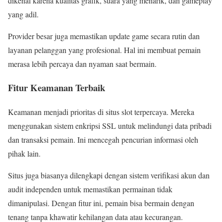
dikenal karena kualitas grafik, suara yang menarik, dan gameplay
yang adil.
Provider besar juga memastikan update game secara rutin dan
layanan pelanggan yang profesional. Hal ini membuat pemain
merasa lebih percaya dan nyaman saat bermain.
Fitur Keamanan Terbaik
Keamanan menjadi prioritas di situs slot terpercaya. Mereka
menggunakan sistem enkripsi SSL untuk melindungi data pribadi
dan transaksi pemain. Ini mencegah pencurian informasi oleh
pihak lain.
Situs juga biasanya dilengkapi dengan sistem verifikasi akun dan
audit independen untuk memastikan permainan tidak
dimanipulasi. Dengan fitur ini, pemain bisa bermain dengan
tenang tanpa khawatir kehilangan data atau kecurangan.