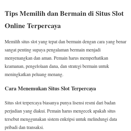
Tips Memilih dan Bermain di Situs Slot
Online Terpercaya
Memilih situs slot yang tepat dan bermain dengan cara yang benar
sangat penting supaya pengalaman bermain menjadi
menyenangkan dan aman. Pemain harus memperhatikan
keamanan, pengelolaan dana, dan strategi bermain untuk
meningkatkan peluang menang.
Cara Menemukan Situs Slot Terpercaya
Situs slot terpercaya biasanya punya lisensi resmi dari badan
perjudian yang diakui. Pemain harus mengecek apakah situs
tersebut menggunakan sistem enkripsi untuk melindungi data
pribadi dan transaksi.