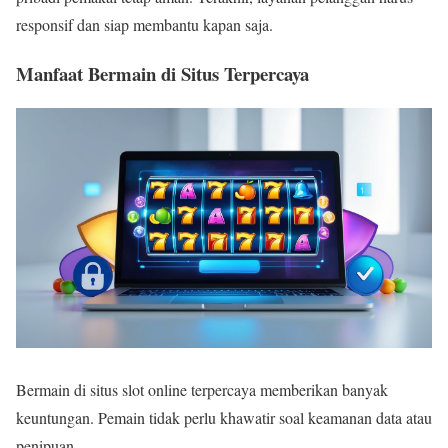
responsif dan siap membantu kapan saja.
Manfaat Bermain di Situs Terpercaya
Bermain di situs slot online terpercaya memberikan banyak
keuntungan. Pemain tidak perlu khawatir soal keamanan data atau
penipuan.