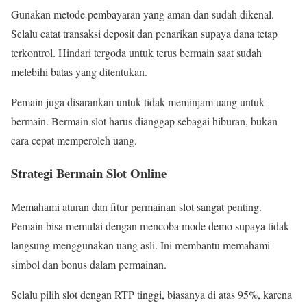
Gunakan metode pembayaran yang aman dan sudah dikenal.
Selalu catat transaksi deposit dan penarikan supaya dana tetap
terkontrol. Hindari tergoda untuk terus bermain saat sudah
melebihi batas yang ditentukan.
Pemain juga disarankan untuk tidak meminjam uang untuk
bermain. Bermain slot harus dianggap sebagai hiburan, bukan
cara cepat memperoleh uang.
Strategi Bermain Slot Online
Memahami aturan dan fitur permainan slot sangat penting.
Pemain bisa memulai dengan mencoba mode demo supaya tidak
langsung menggunakan uang asli. Ini membantu memahami
simbol dan bonus dalam permainan.
Selalu pilih slot dengan RTP tinggi, biasanya di atas 95%, karena