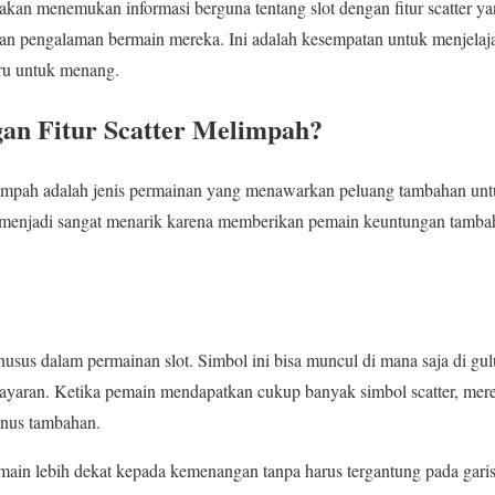
a akan menemukan informasi berguna tentang slot dengan fitur scatter y
an pengalaman bermain mereka. Ini adalah kesempatan untuk menjelaja
u untuk menang.
gan Fitur Scatter Melimpah?
melimpah adalah jenis permainan yang menawarkan peluang tambahan u
i menjadi sangat menarik karena memberikan pemain keuntungan tambaha
khusus dalam permainan slot. Simbol ini bisa muncul di mana saja di gu
bayaran. Ketika pemain mendapatkan cukup banyak simbol scatter, mer
bonus tambahan.
ain lebih dekat kepada kemenangan tanpa harus tergantung pada gar