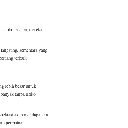
 simbol scatter, mereka
 langsung, sementara yang
eluang terbaik.
ng lebih besar untuk
banyak tanpa risiko
kspektasi akan mendapatkan
lam permainan.