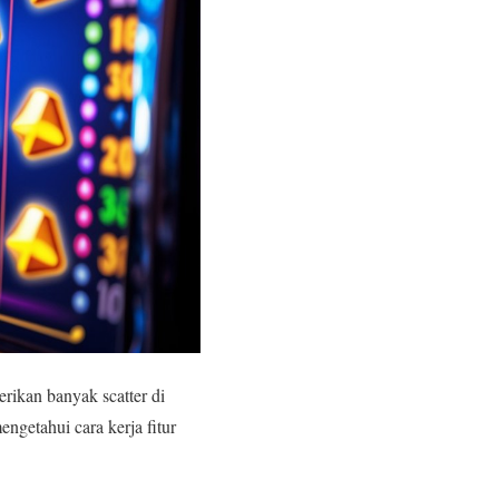
erikan banyak scatter di
getahui cara kerja fitur