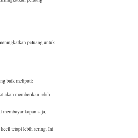
t meningkatkan peluang untuk
ang baik meliputi:
bol akan memberikan lebih
at membayar kapan saja,
cil tetapi lebih sering. Ini