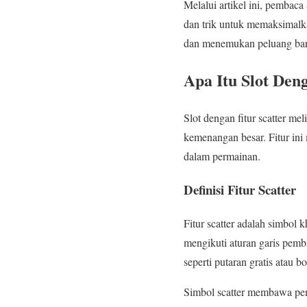
Melalui artikel ini, pembac
dan trik untuk memaksimalk
dan menemukan peluang bar
Apa Itu Slot Den
Slot dengan fitur scatter 
kemenangan besar. Fitur in
dalam permainan.
Definisi Fitur Scatter
Fitur scatter adalah simbol 
mengikuti aturan garis pem
seperti putaran gratis atau 
Simbol scatter membawa pem