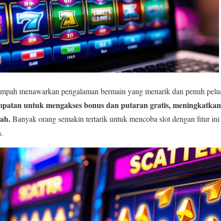
melimpah menawarkan pengalaman bermain yang menarik dan penuh pel
patan untuk mengakses bonus dan putaran gratis, meningkatkan
ah.
Banyak orang semakin tertarik untuk mencoba slot dengan fitur in
.