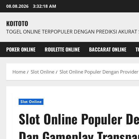
Skip
08.08.2026
3:32:19 AM
to
content
KOITOTO
TOGEL ONLINE TERPOPULER DENGAN PREDIKSI AKURAT S
POKER ONLINE
ROULETTE ONLINE
BACCARAT ONLINE
T
Home
Slot Online
Slot Online Populer Dengan Provid
Slot Online
Slot Online Populer D
Dan Gameplay Transpa