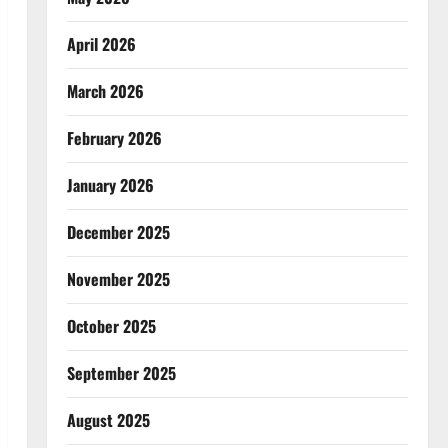
April 2026
March 2026
February 2026
January 2026
December 2025
November 2025
October 2025
September 2025
August 2025