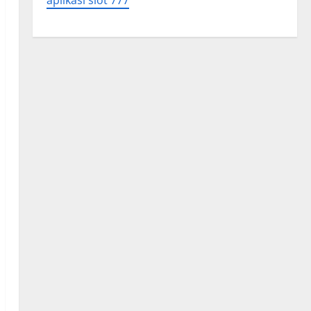
aplikasi slot 777