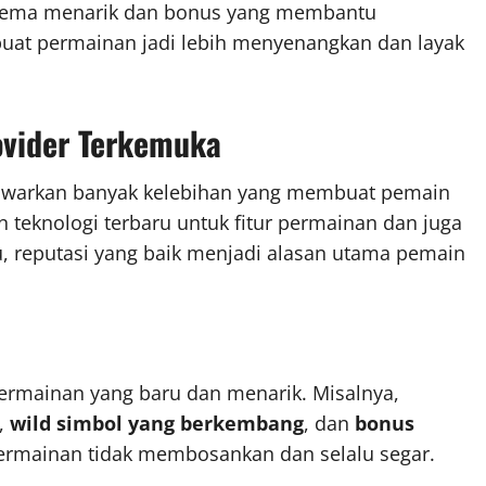
ai tema menarik dan bonus yang membantu
uat permainan jadi lebih menyenangkan dan layak
ovider Terkemuka
enawarkan banyak kelebihan yang membuat pemain
eknologi terbaru untuk fitur permainan dan juga
u, reputasi yang baik menjadi alasan utama pemain
permainan yang baru dan menarik. Misalnya,
,
wild simbol yang berkembang
, dan
bonus
 permainan tidak membosankan dan selalu segar.