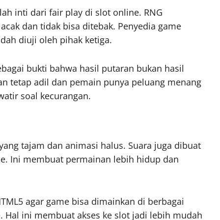
inti dari fair play di slot online. RNG
acak dan tidak bisa ditebak. Penyedia game
h diuji oleh pihak ketiga.
ebagai bukti bahwa hasil putaran bukan hasil
nan tetap adil dan pemain punya peluang menang
watir soal kecurangan.
yang tajam dan animasi halus. Suara juga dibuat
me. Ini membuat permainan lebih hidup dan
HTML5 agar game bisa dimainkan di berbagai
 Hal ini membuat akses ke slot jadi lebih mudah