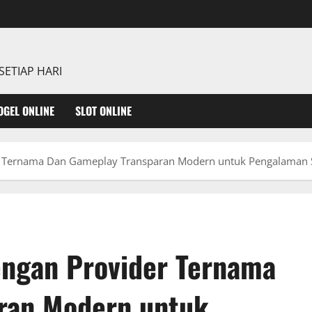
ETIAP HARI
OGEL ONLINE
SLOT ONLINE
er Ternama Dan Gameplay Transparan Modern untuk Pengalaman
engan Provider Ternama
ran Modern untuk