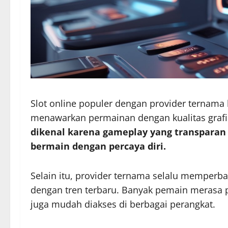
Slot online populer dengan provider ternama
menawarkan permainan dengan kualitas grafis
dikenal karena gameplay yang transparan 
bermain dengan percaya diri.
Selain itu, provider ternama selalu memperb
dengan tren terbaru. Banyak pemain merasa p
juga mudah diakses di berbagai perangkat.