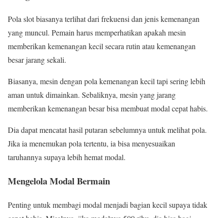
Pola slot biasanya terlihat dari frekuensi dan jenis kemenangan
yang muncul. Pemain harus memperhatikan apakah mesin
memberikan kemenangan kecil secara rutin atau kemenangan
besar jarang sekali.
Biasanya, mesin dengan pola kemenangan kecil tapi sering lebih
aman untuk dimainkan. Sebaliknya, mesin yang jarang
memberikan kemenangan besar bisa membuat modal cepat habis.
Dia dapat mencatat hasil putaran sebelumnya untuk melihat pola.
Jika ia menemukan pola tertentu, ia bisa menyesuaikan
taruhannya supaya lebih hemat modal.
Mengelola Modal Bermain
Penting untuk membagi modal menjadi bagian kecil supaya tidak