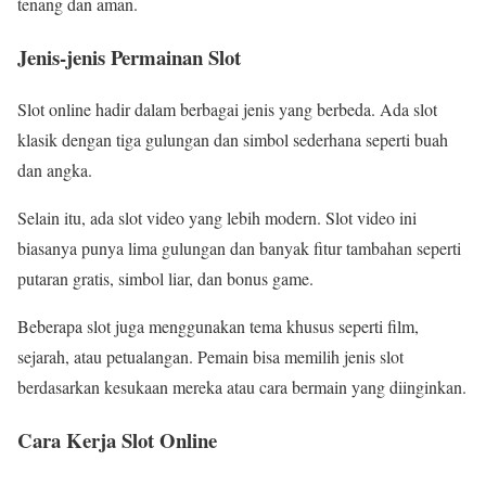
tenang dan aman.
Jenis-jenis Permainan Slot
Slot online hadir dalam berbagai jenis yang berbeda. Ada slot
klasik dengan tiga gulungan dan simbol sederhana seperti buah
dan angka.
Selain itu, ada slot video yang lebih modern. Slot video ini
biasanya punya lima gulungan dan banyak fitur tambahan seperti
putaran gratis, simbol liar, dan bonus game.
Beberapa slot juga menggunakan tema khusus seperti film,
sejarah, atau petualangan. Pemain bisa memilih jenis slot
berdasarkan kesukaan mereka atau cara bermain yang diinginkan.
Cara Kerja Slot Online