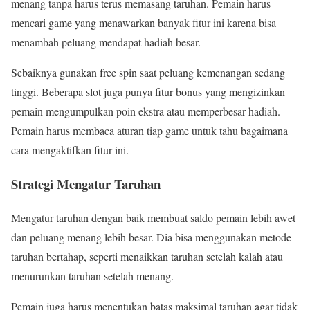
menang tanpa harus terus memasang taruhan. Pemain harus
mencari game yang menawarkan banyak fitur ini karena bisa
menambah peluang mendapat hadiah besar.
Sebaiknya gunakan free spin saat peluang kemenangan sedang
tinggi. Beberapa slot juga punya fitur bonus yang mengizinkan
pemain mengumpulkan poin ekstra atau memperbesar hadiah.
Pemain harus membaca aturan tiap game untuk tahu bagaimana
cara mengaktifkan fitur ini.
Strategi Mengatur Taruhan
Mengatur taruhan dengan baik membuat saldo pemain lebih awet
dan peluang menang lebih besar. Dia bisa menggunakan metode
taruhan bertahap, seperti menaikkan taruhan setelah kalah atau
menurunkan taruhan setelah menang.
Pemain juga harus menentukan batas maksimal taruhan agar tidak