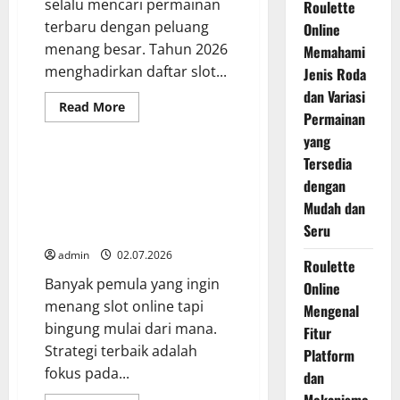
selalu mencari permainan
Dengan
Roulette
Mudah
terbaru dengan peluang
Online
menang besar. Tahun 2026
Memahami
menghadirkan daftar slot...
Jenis Roda
dan Variasi
Read
Read More
Permainan
more
Slot Online
about
yang
Daftar
10
Tersedia
Slot
Strategi Menang Slot Online
Online
dengan
2026 untuk Pemula Auto WD
Terbaru
2026
Mudah dan
Setiap Hari Tanpa Modal Besar
Dengan
Seru
Dengan Tips Praktis
Jackpot
Progressive
admin
02.07.2026
Terbesar
Roulette
Saat
Ini
Banyak pemula yang ingin
Online
Untuk
menang slot online tapi
Keseruan
Mengenal
Maksimal
bingung mulai dari mana.
Fitur
Strategi terbaik adalah
Platform
fokus pada...
dan