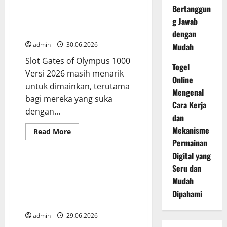
yang
Olympus 1000 Versi 2026,
Bertanggun
Support
Deposit
Apakah Masih Seru dan Layak
g Jawab
Via
Dimainkan?
Dana,
dengan
Ovo,
admin
30.06.2026
dan
Mudah
LinkAja
Tanpa
Slot Gates of Olympus 1000
Togel
Ribet
Versi 2026 masih menarik
untuk
Online
Pengalaman
untuk dimainkan, terutama
Main
Mengenal
Mudah
bagi mereka yang suka
dan
Cara Kerja
Cepat
dengan...
dan
Mekanisme
Read
Read More
more
Permainan
Slot Online
about
Review
Digital yang
Game
Slot
Seru dan
Panduan Lengkap Slot Online PG
Gates
Soft 2026, Fitur Buy Spin dan
Mudah
of
Olympus
Cara Maxwin Terbaru yang Seru
Dipahami
1000
dan Mudah
Versi
2026,
admin
29.06.2026
Apakah
Masih