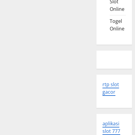
Slot
Online
Togel
Online
rtp slot
gacor
aplikasi
slot 777