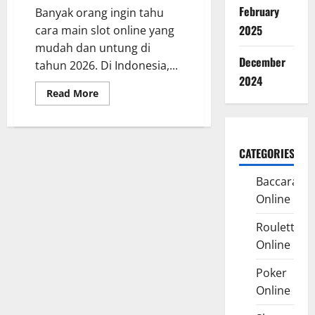
Pola
February
Gacor
Banyak orang ingin tahu
Hari
2025
cara main slot online yang
Ini
untuk
mudah dan untung di
Menang
Maksimal
December
tahun 2026. Di Indonesia,...
2024
Read
Read More
more
about
Cara
Main
Slot
Online
CATEGORIES
2026
dengan
Baccarat
RTP
Tertinggi
Online
di
Indonesia,
Modal
Roulette
Kecil
Bisa
Online
Jackpot
Besar
dengan
Poker
Tips
Seru
Online