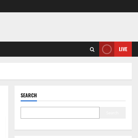
LIVE
SEARCH
Search