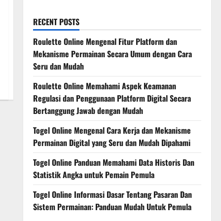
RECENT POSTS
Roulette Online Mengenal Fitur Platform dan
Mekanisme Permainan Secara Umum dengan Cara
Seru dan Mudah
Roulette Online Memahami Aspek Keamanan
Regulasi dan Penggunaan Platform Digital Secara
Bertanggung Jawab dengan Mudah
Togel Online Mengenal Cara Kerja dan Mekanisme
Permainan Digital yang Seru dan Mudah Dipahami
Togel Online Panduan Memahami Data Historis Dan
Statistik Angka untuk Pemain Pemula
Togel Online Informasi Dasar Tentang Pasaran Dan
Sistem Permainan: Panduan Mudah Untuk Pemula