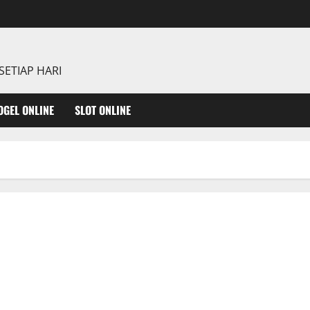
ETIAP HARI
OGEL ONLINE
SLOT ONLINE
SBOBET Live Betting: Taruhan Real-Time untuk Pengalaman