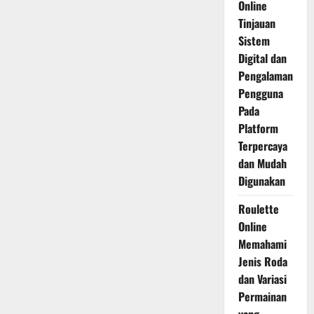
Online
Tinjauan
Sistem
Digital dan
Pengalaman
Pengguna
Pada
Platform
Terpercaya
dan Mudah
Digunakan
Roulette
Online
Memahami
Jenis Roda
dan Variasi
Permainan