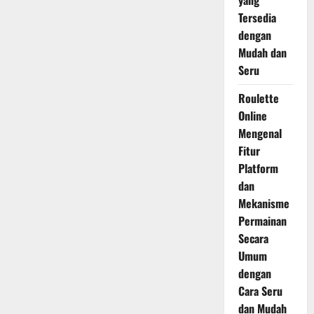
yang
Tersedia
dengan
Mudah dan
Seru
Roulette
Online
Mengenal
Fitur
Platform
dan
Mekanisme
Permainan
Secara
Umum
dengan
Cara Seru
dan Mudah